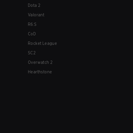
Dota 2
Valorant
R6:S
CoD
Rocket League
SC2
Overwatch 2
Hearthstone