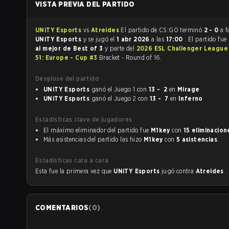
VISTA PREVIA DEL PARTIDO
UNiTY Esports
vs
Atreides
El partido de CS:GO terminó
2 - 0
a f
UNiTY Esports
y se jugó el
1 abr 2026
a las
17:00
. El partido fu
al mejor de Best of 3
y parte del
2026 ESL Challenger League
51: Europe - Cup #3
Bracket - Round of 16.
Desglose del partido
UNiTY Esports
ganó el Juego 1 con
13 - 2
en
Mirage
UNiTY Esports
ganó el Juego 2 con
13 - 7
en
Inferno
Estadísticas clave de jugadores
El máximo eliminador del partido fue
M1key
con
15 eliminacion
Más asistencias del partido las hizo
M1key
con
5 asistencias
.
Estadísticas cara a cara
Esta fue la primera vez que
UNiTY Esports
jugó contra
Atreides
.
COMENTARIOS
(
0
)