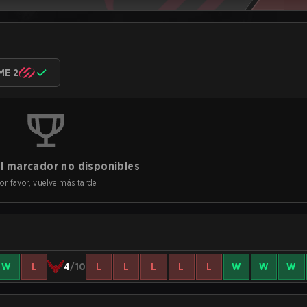
ME 2
l marcador no disponibles
or favor, vuelve más tarde
W
L
4
/10
L
L
L
L
L
W
W
W