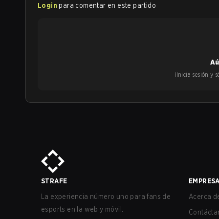
Login
para comentar en este partido
Aú
¡Inicia sesión y
STRAFE
EMPRES
La experiencia número uno para fans de
Acerca de
esports en la web y móvil.
Contácta