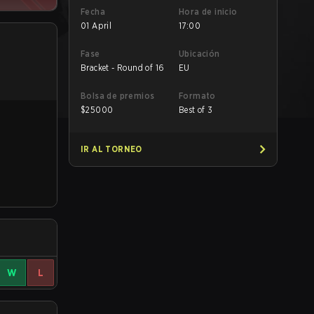
Fecha
Hora de inicio
01 April
17:00
Fase
Ubicación
Bracket - Round of 16
EU
Bolsa de premios
Formato
$
25000
Best of 3
IR AL TORNEO
W
L