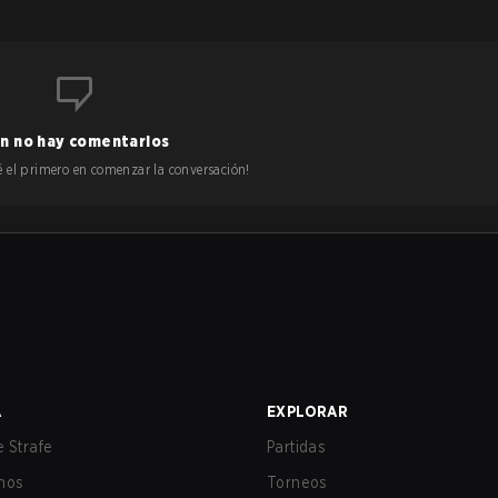
n no hay comentarios
 sé el primero en comenzar la conversación!
A
EXPLORAR
 Strafe
Partidas
nos
Torneos