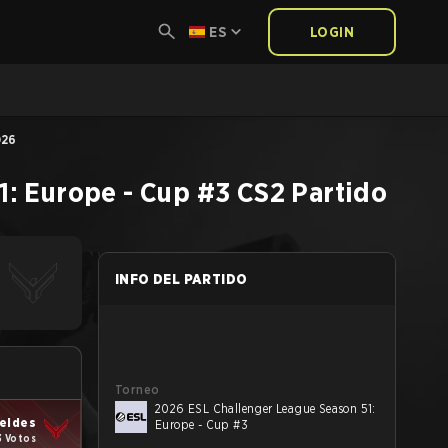
ES
LOGIN
026
1: Europe - Cup #3
CS2
Partido
INFO DEL PARTIDO
Torneo
2026 ESL Challenger League Season 51:
eides
Europe - Cup #3
3 Votos