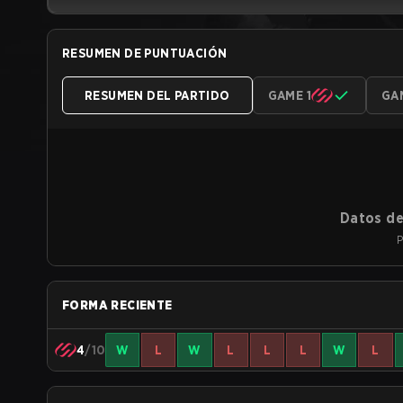
RESUMEN DE PUNTUACIÓN
RESUMEN DEL PARTIDO
GAME 1
GA
Datos de
P
FORMA RECIENTE
4
/10
W
L
W
L
L
L
W
L