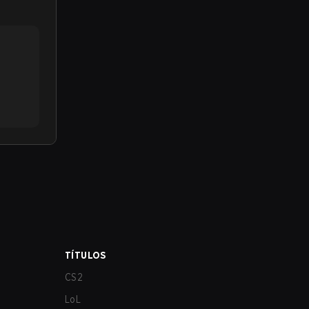
TÍTULOS
CS2
LoL