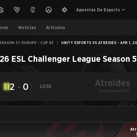
Apuestas De Esports
ores
Noticias
Artículos
EASON 51: EUROPE - CUP #3
|
UNITY ESPORTS VS ATREIDES - APR 1, 2
26 ESL Challenger League Season 5
Atreides
2
-
0
LOSE
Clasificación #121
Atr