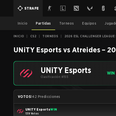
STRAFE
Inicio
Partidas
Torneos
Equipos
Jugad
INICIO
|
CS2
|
TORNEOS
|
2026 ESL CHALLENGER LEAGUE S
UNiTY Esports
vs
Atreides
–
20
UNiTY Esports
WIN
Clasificación #155
VOTOS
142 Predicciones
UNiTY Esports
WIN
139 Votos