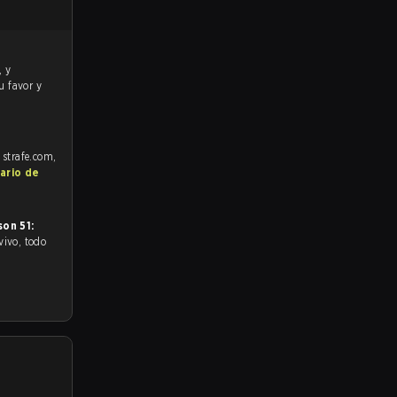
u favor y
 strafe.com,
ario de
on 51: