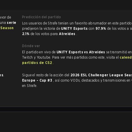
Predicción del partido
avor de
e una
serie
Los usuarios de Strafe tenían un favorito abrumador en este partido, y
 Season
predijeron la victoria de
UNiTY Esports
con
97.9%
de los votos a s
2.1%
de los votos para
Atreides
.
Dónde ver
El partido en vivo de
UNiTY Esports vs Atreides
se transmitió en
Twitch y Youtube. Para ver más partidos como este, visita el
calend
partidos de CS2
.
es
.
Sigue el resto de la acción del
2026 ESL Challenger League Seas
Europe - Cup #3
, así como VODs, destacados y transmisiones en vivo, todo
en Strafe.