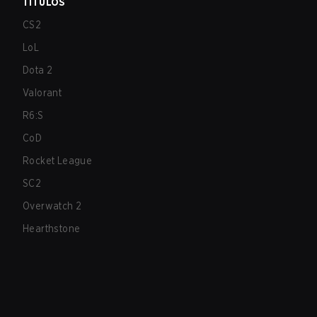
TÍTULOS
CS2
LoL
Dota 2
Valorant
R6:S
CoD
Rocket League
SC2
Overwatch 2
Hearthstone