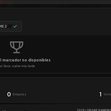
ME 2
l marcador no disponibles
or favor, vuelve más tarde
0
1
Empates
Vict
2026 LORGAR RANKING