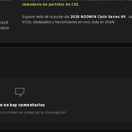
calendario de partidos de CS2
.
Sigue el resto de la acción del
2026 NODWIN Cluth Series #9
, a
VODs, destacados y transmisiones en vivo, todo en Strafe.
eriormente
1
había
n no hay comentarios
 sé el primero en comenzar la conversación!