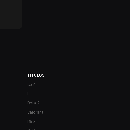
TÍTULOS
CS2
LoL
Dota 2
Valorant
R6:S