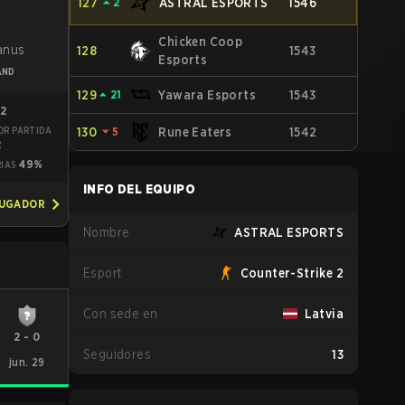
127
⏶
2
ASTRAL ESPORTS
1546
z
Chicken Coop
Janus
128
1543
Esports
AND
129
⏶
21
Yawara Esports
1543
02
OR PARTIDA
130
⏷
5
Rune Eaters
1542
2
49%
RIAS
INFO DEL EQUIPO
JUGADOR
Nombre
ASTRAL ESPORTS
Esport
Counter-Strike 2
Con sede en
Latvia
2
-
0
Seguidores
13
jun. 29