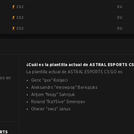
EU
CS2
EU
CS2
EU
CS2
¿Cuál es la plantilla actual de
ASTRAL ESPORTS
CS
La plantilla actual de
ASTRAL ESPORTS
CS:GO
es:
os en
Genc
"
gxx
"
Kolgeci
Aleksandrs
"
meowpop
"
Berezjuks
Artjom
"
Neqy
"
Sahnjuk
Roland
"
RaY5ive
"
Siminejev
Oliwier
"
swiz
"
Janus
RTS