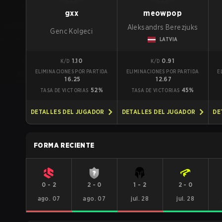
gxx
meowpop
Aleksandrs Berezjuks
Genc Kolgeci
LATVIA
1.10
0.91
K/D
K/D
ELIMINACIONES POR PARTIDA
ELIMINACIONES POR PARTIDA
E
16.25
12.67
52%
45%
TASA DE VICTORIAS
TASA DE VICTORIAS
DETALLES DEL JUGADOR
DETALLES DEL JUGADOR
DE
FORMA RECIENTE
0
-
2
2
-
0
1
-
2
2
-
0
ago. 07
ago. 07
jul. 28
jul. 28