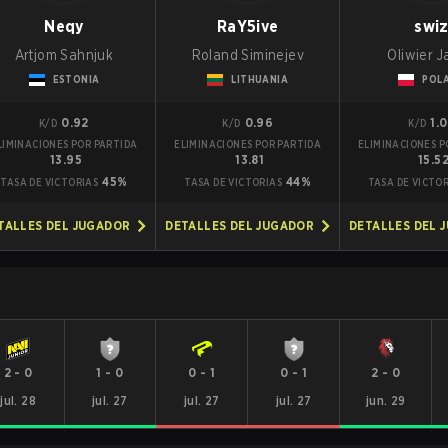
Neqy
RaY5ive
swi
Artjom Sahnjuk
Roland Siminejev
Oliwier 
ESTONIA
LITHUANIA
POL
0.92
0.96
1.
K/D
K/D
K/D
LIMINACIONES POR PARTIDA
ELIMINACIONES POR PARTIDA
ELIMINACIONES P
13.95
13.81
15.5
45%
44%
TASA DE VICTORIAS
TASA DE VICTORIAS
TASA DE VICTO
TALLES DEL JUGADOR
DETALLES DEL JUGADOR
DETALLES DEL 
2
-
0
1
-
0
0
-
1
0
-
1
2
-
0
jul. 28
jul. 27
jul. 27
jul. 27
jun. 29