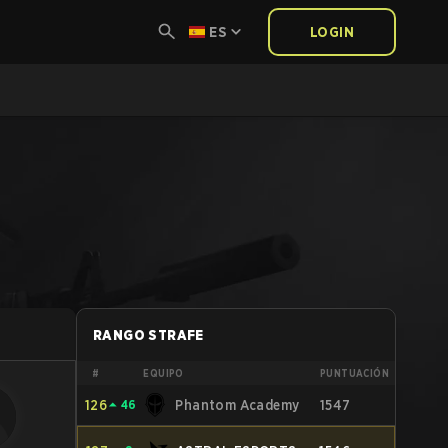
ES
LOGIN
RANGO STRAFE
#
EQUIPO
PUNTUACIÓN
126
⏶
46
Phantom Academy
1547