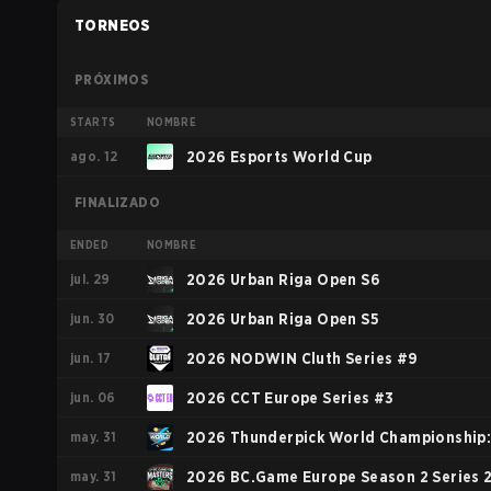
TORNEOS
PRÓXIMOS
STARTS
NOMBRE
ago. 12
2026 Esports World Cup
FINALIZADO
ENDED
NOMBRE
jul. 29
2026 Urban Riga Open S6
jun. 30
2026 Urban Riga Open S5
jun. 17
2026 NODWIN Cluth Series #9
jun. 06
2026 CCT Europe Series #3
may. 31
2026 Thunderpick World Championship
may. 31
European Series #1
2026 BC.Game Europe Season 2 Series 