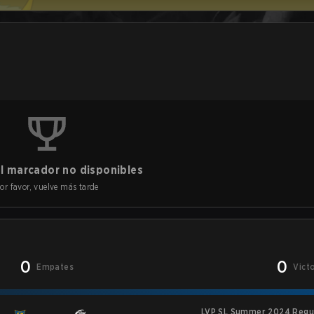
l marcador no disponibles
or favor, vuelve más tarde
0
0
Empates
Vict
LVP SL Summer 2024 Regu