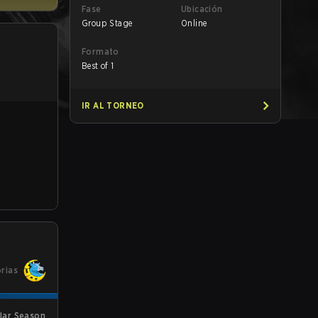
Fase
Ubicación
Group Stage
Online
Formato
Best of 1
IR AL TORNEO
orias
lar Season