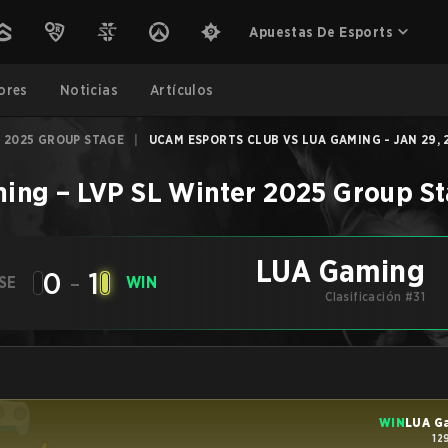
Apuestas De Esports
ores
Noticias
Artículos
R 2025 GROUP STAGE
|
UCAM ESPORTS CLUB VS LUA GAMING - JAN 29, 
ming
–
LVP SL Winter 2025 Group S
LUA Gaming
0
-
1
SE
WIN
Clasificación #31
WIN
LUA G
12