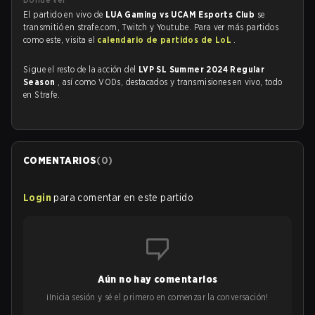
El partido en vivo de
LUA Gaming vs UCAM Esports Club
se
transmitió en strafe.com, Twitch y Youtube. Para ver más partidos
como este, visita el
calendario de partidos de LoL
.
Sigue el resto de la acción del
LVP SL Summer 2024 Regular
Season
, así como VODs, destacados y transmisiones en vivo, todo
en Strafe.
COMENTARIOS
(
0
)
Login
para comentar en este partido
Aún no hay comentarios
¡Inicia sesión y sé el primero en comenzar la conversación!