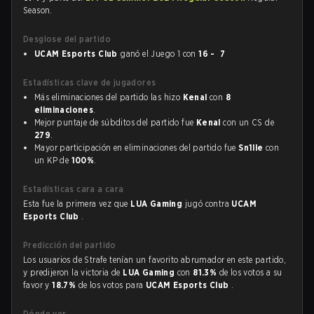
Season.
Desglose del partido
UCAM Esports Club
ganó el Juego 1 con
16 - 7
Estadísticas clave de jugadores
Más eliminaciones del partido las hizo
Kenal
con
8
eliminaciones
.
Mejor puntaje de súbditos del partido fue
Kenal
con un CS de
279
.
Mayor participación en eliminaciones del partido fue
Sn1lle
con
un KP de
100%
.
Estadísticas cara a cara
Esta fue la primera vez que
LUA Gaming
jugó contra
UCAM
Esports Club
.
Predicción del partido
Los usuarios de Strafe tenían un favorito abrumador en este partido,
y predijeron la victoria de
LUA Gaming
con
81.3%
de los votos a su
favor y
18.7%
de los votos para
UCAM Esports Club
.
Dónde ver