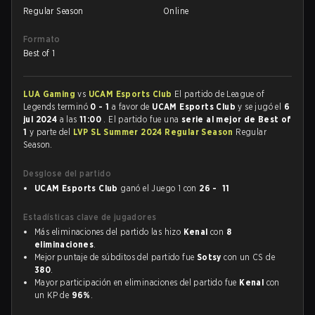
Regular Season
Online
Formato
Best of 1
LUA Gaming
vs
UCAM Esports Club
El partido de League of
Legends terminó
0 - 1
a favor de
UCAM Esports Club
y se jugó el
6
jul 2024
a las
11:00
. El partido fue una
serie al mejor de Best of
1
y parte del
LVP SL Summer 2024 Regular Season
Regular
Season.
Desglose del partido
UCAM Esports Club
ganó el Juego 1 con
26 - 11
Estadísticas clave de jugadores
Más eliminaciones del partido las hizo
Kenal
con
8
eliminaciones
.
Mejor puntaje de súbditos del partido fue
Sotsy
con un CS de
380
.
Mayor participación en eliminaciones del partido fue
Kenal
con
un KP de
96%
.