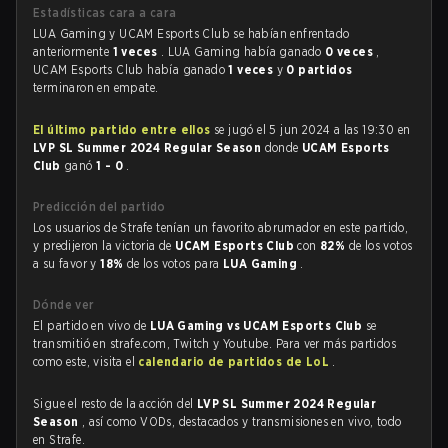
Estadísticas cara a cara
LUA Gaming y UCAM Esports Club se habían enfrentado
anteriormente
1 veces
. LUA Gaming había ganado
0 veces
,
UCAM Esports Club había ganado
1 veces
y
0 partidos
terminaron en empate.
El último partido entre ellos
se jugó el 5 jun 2024 a las 19:30 en
LVP SL Summer 2024 Regular Season
donde
UCAM Esports
Club
ganó
1 - 0
.
Predicción del partido
Los usuarios de Strafe tenían un favorito abrumador en este partido,
y predijeron la victoria de
UCAM Esports Club
con
82%
de los votos
a su favor y
18%
de los votos para
LUA Gaming
.
Dónde ver
El partido en vivo de
LUA Gaming vs UCAM Esports Club
se
transmitió en strafe.com, Twitch y Youtube. Para ver más partidos
como este, visita el
calendario de partidos de LoL
.
Sigue el resto de la acción del
LVP SL Summer 2024 Regular
Season
, así como VODs, destacados y transmisiones en vivo, todo
en Strafe.