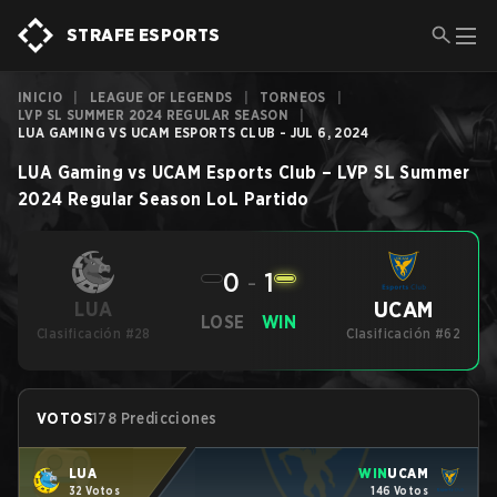
STRAFE ESPORTS
INICIO
|
LEAGUE OF LEGENDS
|
TORNEOS
|
LVP SL SUMMER 2024 REGULAR SEASON
|
LUA GAMING VS UCAM ESPORTS CLUB - JUL 6, 2024
LUA Gaming
vs
UCAM Esports Club
–
LVP SL Summer
2024 Regular Season
LoL
Partido
0
-
1
UCAM
LUA
LOSE
WIN
Clasificación #28
Clasificación #62
VOTOS
178 Predicciones
LUA
WIN
UCAM
32 Votos
146 Votos