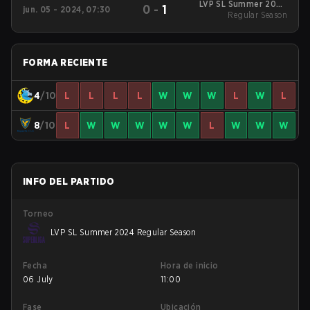
LVP SL Summer 2024
0
-
1
jun. 05 - 2024, 07:30
Regular Season
Regular Season
FORMA RECIENTE
4
/10
L
L
L
L
W
W
W
L
W
L
8
/10
L
W
W
W
W
W
L
W
W
W
INFO DEL PARTIDO
Torneo
LVP SL Summer 2024 Regular Season
Fecha
Hora de inicio
06 July
11:00
Fase
Ubicación