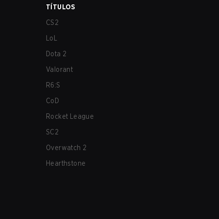
TÍTULOS
CS2
LoL
Dota 2
Valorant
R6:S
CoD
Rocket League
SC2
Overwatch 2
Hearthstone