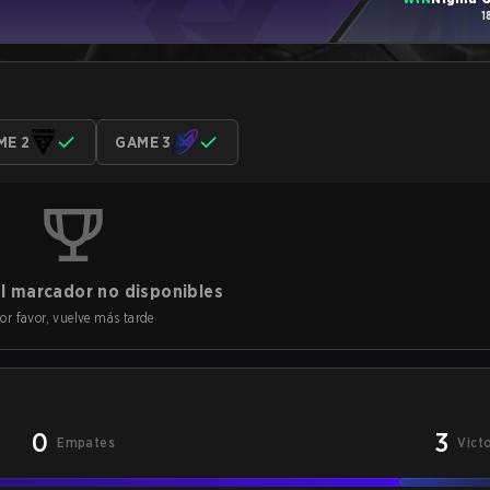
1
ME 2
GAME 3
l marcador no disponibles
or favor, vuelve más tarde
0
3
Empates
Vict