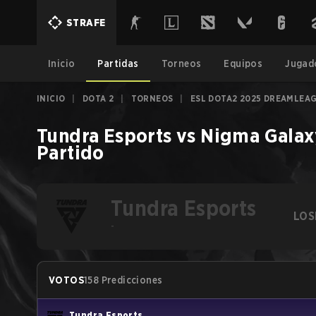
STRAFE
Inicio
Partidas
Torneos
Equipos
Jugad
INICIO
|
DOTA 2
|
TORNEOS
|
ESL DOTA2 2025 DREAMLEAG
Tundra Esports
vs
Nigma Galax
Partido
Tundra Esports
LOS
-
VOTOS
158 Predicciones
Tundra Esports