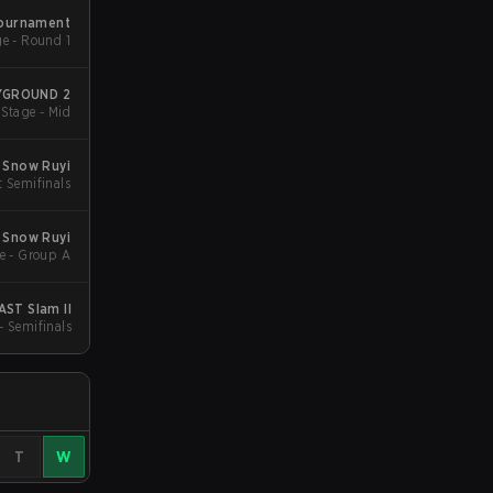
Tournament
Group Stage - Round 1
AYGROUND 2
Stage - Mid
: Snow Ruyi
t Semifinals
: Snow Ruyi
e - Group A
AST Slam II
 - Semifinals
T
W