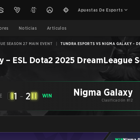
Apuestas De Esports
ores
Noticias
Artículos
UE SEASON 27 MAIN EVENT
|
TUNDRA ESPORTS VS NIGMA GALAXY - DE
y
–
ESL Dota2 2025 DreamLeague S
Nigma Galaxy
1
-
2
E
WIN
Clasificación #12
WIN
Nigma G