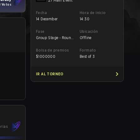
27 Main Event
8 Votos
Fecha
Hora de inicio
14 December
14:30
Fase
Ubicación
Group Stage - Round
Offline
5
Bolsa de premios
Formato
$
1000000
Best of 3
IR AL TORNEO
orias