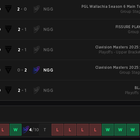
PGL Wallachia Season 6 Main 
D
2
-
0
NGG
FISSURE PL
D
2
-
1
NGG
Group 
Clavision Masters 2025
D
2
-
1
NGG
Playoffs - Upper Bracke
Clavision Masters 2025
D
0
-
2
NGG
Group Stag
BL
D
2
-
1
NGG
Playoffs
L
W
4
/10
T
L
L
L
L
W
W
W