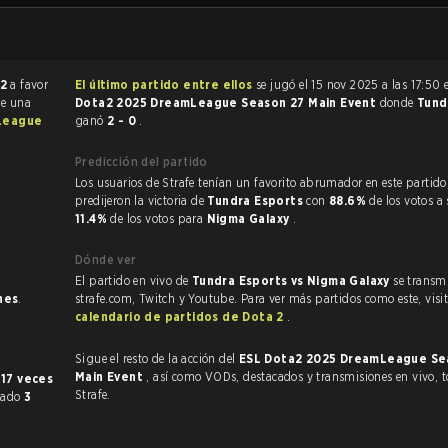
 2
a favor
El último partido entre ellos
se jugó el 15 nov 2025 a las 17:50
ue una
Dota2 2025 DreamLeague Season 27 Main Event
donde
Tund
League
ganó
2 - 0
.
Predicción del partido
Los usuarios de Strafe tenían un favorito abrumador en este partido, y
predijeron la victoria de
Tundra Esports
con
88.6%
de los votos a 
11.4%
de los votos para
Nigma Galaxy
.
Dónde ver
El partido en vivo de
Tundra Esports vs Nigma Galaxy
se transmi
nes
.
strafe.com, Twitch y Youtube. Para ver más partidos como este, visit
calendario de partidos de Dota 2
.
Sigue el resto de la acción del
ESL Dota2 2025 DreamLeague Se
Main Event
, así como VODs, destacados y transmisiones en vivo, todo en
e
17 veces
Strafe.
nado
3