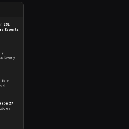
 en
ESL
ra Esports
su favor y
tió en
a el
ason 27