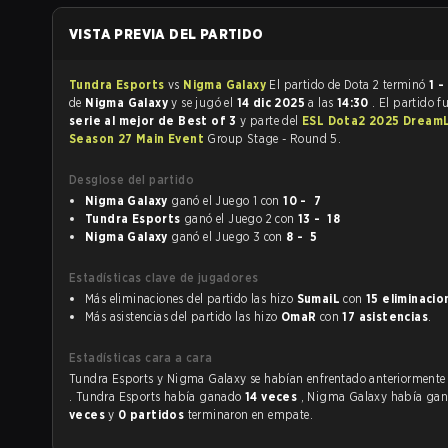
VISTA PREVIA DEL PARTIDO
Tundra Esports
vs
Nigma Galaxy
El partido de Dota 2 terminó
1 -
de
Nigma Galaxy
y se jugó el
14 dic 2025
a las
14:30
. El partido f
serie al mejor de Best of 3
y parte del
ESL Dota2 2025 Dream
Season 27 Main Event
Group Stage - Round 5.
Desglose del partido
Nigma Galaxy
ganó el Juego 1 con
10 - 7
Tundra Esports
ganó el Juego 2 con
13 - 18
Nigma Galaxy
ganó el Juego 3 con
8 - 5
Estadísticas clave de jugadores
Más eliminaciones del partido las hizo
SumaiL
con
15 eliminacio
Más asistencias del partido las hizo
OmaR
con
17 asistencias
.
Estadísticas cara a cara
Tundra Esports y Nigma Galaxy se habían enfrentado anteriorment
. Tundra Esports había ganado
14 veces
, Nigma Galaxy había ga
veces
y
0 partidos
terminaron en empate.