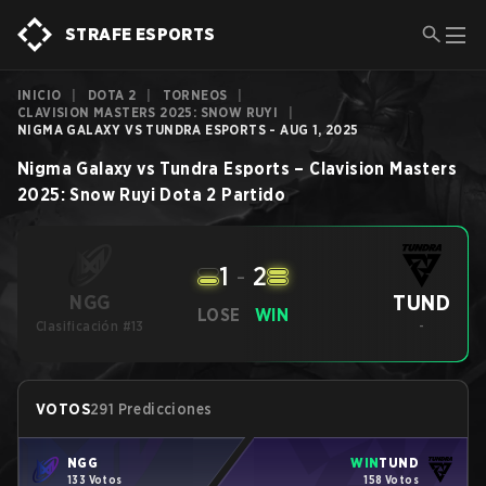
STRAFE ESPORTS
INICIO
|
DOTA 2
|
TORNEOS
|
CLAVISION MASTERS 2025: SNOW RUYI
|
NIGMA GALAXY VS TUNDRA ESPORTS - AUG 1, 2025
Nigma Galaxy
vs
Tundra Esports
–
Clavision Masters
2025: Snow Ruyi
Dota 2
Partido
1
-
2
TUND
NGG
LOSE
WIN
Clasificación #13
-
VOTOS
291 Predicciones
NGG
WIN
TUND
133 Votos
158 Votos