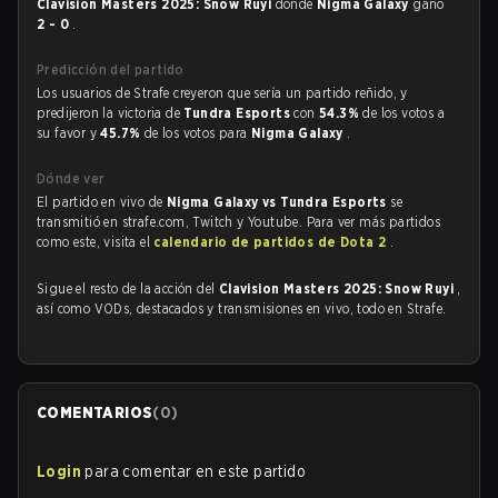
Clavision Masters 2025: Snow Ruyi
donde
Nigma Galaxy
ganó
2 - 0
.
Predicción del partido
Los usuarios de Strafe creyeron que sería un partido reñido, y
predijeron la victoria de
Tundra Esports
con
54.3%
de los votos a
su favor y
45.7%
de los votos para
Nigma Galaxy
.
Dónde ver
El partido en vivo de
Nigma Galaxy vs Tundra Esports
se
transmitió en strafe.com, Twitch y Youtube. Para ver más partidos
como este, visita el
calendario de partidos de Dota 2
.
Sigue el resto de la acción del
Clavision Masters 2025: Snow Ruyi
,
así como VODs, destacados y transmisiones en vivo, todo en Strafe.
COMENTARIOS
(
0
)
Login
para comentar en este partido