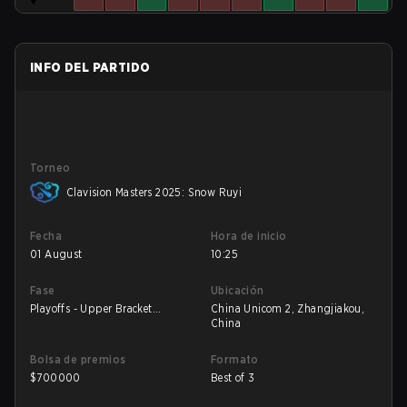
INFO DEL PARTIDO
Torneo
Clavision Masters 2025: Snow Ruyi
Fecha
Hora de inicio
01 August
10:25
Fase
Ubicación
Playoffs - Upper Bracket
China Unicom 2, Zhangjiakou,
Semifinals
China
Bolsa de premios
Formato
$
700000
Best of 3