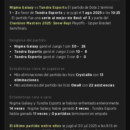
Nigma Galaxy
vs
Tundra Esports
El partido de Dota 2 terminó
1 - 2
a favor de
Tundra Esports
y se jugó el
1 ago 2025
a las
10:25
. El partido fue una
serie al mejor de Best of 3
y parte del
Clavision Masters 2025: Snow Ruyi
Playoffs - Upper Bracket
Semifinals.
Desglose del partido
Nigma Galaxy
ganó el Juego 1 con
30 - 26
Tundra Esports
ganó el Juego 2 con
10 - 8
Tundra Esports
ganó el Juego 3 con
0 - 0
Estadísticas clave de jugadores
Más eliminaciones del partido las hizo
Crystallis
con
13
eliminaciones
.
Más asistencias del partido las hizo
OmaR
con
22 asistencias
.
Estadísticas cara a cara
Nigma Galaxy y Tundra Esports se habían enfrentado anteriormente
14 veces
. Nigma Galaxy había ganado
3 veces
, Tundra Esports
había ganado
11 veces
y
0 partidos
terminaron en empate.
El último partido entre ellos
se jugó el 30 jul 2025 a las 8:15 en