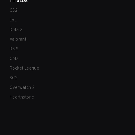
TÍTULOS
CS2
LoL
Dota 2
Valorant
R6:S
CoD
Rocket League
SC2
Overwatch 2
Hearthstone