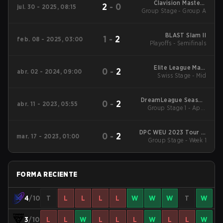
Clavision Masters
2
-
0
jul. 30 - 2025, 08:15
Group Stage - Group A
2025: Snow Ruyi
BLAST Slam II
1
-
2
feb. 08 - 2025, 03:00
Playoffs - Semifinals
Elite League Main
0
-
2
abr. 02 - 2024, 09:00
Swiss Stage - Mid
Tournament
DreamLeague Season
0
-
2
abr. 11 - 2023, 05:55
Group Stage 1 - April
19
11-B
DPC WEU 2023 Tour 2:
0
-
2
mar. 17 - 2023, 01:00
Group Stage - Week 1
Division I
FORMA RECIENTE
4
/10
T
L
L
L
L
W
W
W
T
W
3
/10
L
L
W
L
L
L
W
L
L
W