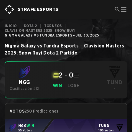
STRAFE ESPORTS
INICIO
|
DOTA 2
|
TORNEOS
|
CLAVISION MASTERS 2025: SNOW RUYI
|
NIGMA GALAXY VS TUNDRA ESPORTS - JUL 30, 2025
Nigma Galaxy
vs
Tundra Esports
–
Clavision Masters
2025: Snow Ruyi
Dota 2
Partido
2
-
0
TUND
NGG
WIN
LOSE
Clasificación #12
-
VOTOS
250 Predicciones
NGG
WIN
TUND
55 Votos
195 Votos