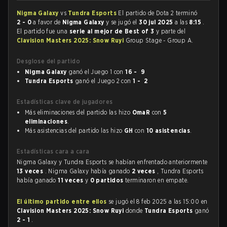
Nigma Galaxy
vs
Tundra Esports
El partido de Dota 2 terminó
2 - 0
a favor de
Nigma Galaxy
y se jugó el
30 jul 2025
a las
8:15
.
El partido fue una
serie al mejor de Best of 3
y parte del
Clavision Masters 2025: Snow Ruyi
Group Stage - Group A.
Desglose del partido
Nigma Galaxy
ganó el Juego 1 con
16 - 9
Tundra Esports
ganó el Juego 2 con
1 - 2
Estadísticas clave de jugadores
Más eliminaciones del partido las hizo
OmaR
con
5
eliminaciones
.
Más asistencias del partido las hizo
GH
con
10 asistencias
.
Estadísticas cara a cara
Nigma Galaxy y Tundra Esports se habían enfrentado anteriormente
13 veces
. Nigma Galaxy había ganado
2 veces
, Tundra Esports
había ganado
11 veces
y
0 partidos
terminaron en empate.
El último partido entre ellos
se jugó el 8 feb 2025 a las 15:00 en
Clavision Masters 2025: Snow Ruyi
donde
Tundra Esports
ganó
2 - 1
.