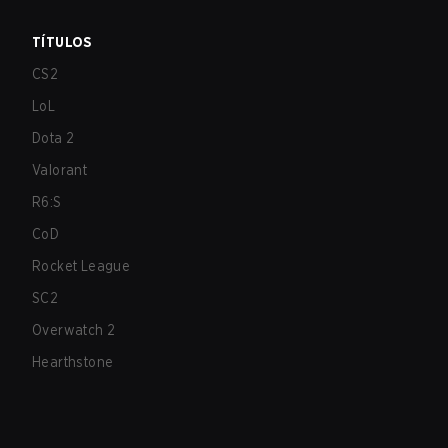
TÍTULOS
CS2
LoL
Dota 2
Valorant
R6:S
CoD
Rocket League
SC2
Overwatch 2
Hearthstone