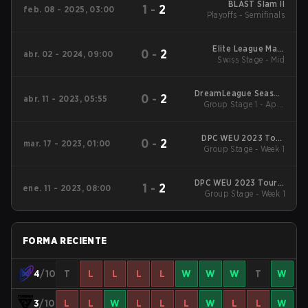
BLAST Slam II
1
-
2
feb. 08 - 2025, 03:00
Playoffs - Semifinals
Elite League Main
0
-
2
abr. 02 - 2024, 09:00
Swiss Stage - Mid
Tournament
DreamLeague Season
0
-
2
abr. 11 - 2023, 05:55
Group Stage 1 - April
19
11-B
DPC WEU 2023 Tour
0
-
2
mar. 17 - 2023, 01:00
Group Stage - Week 1
2: Division I
DPC WEU 2023 Tour 1:
1
-
2
ene. 11 - 2023, 08:00
Group Stage - Week 1
Division I
FORMA RECIENTE
4
/10
T
L
L
L
L
W
W
W
T
W
3
/10
L
L
W
L
L
L
W
L
L
W