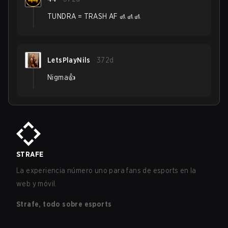
TUNDRA = TRASH AF 🚮🚮🚮
LetsPlayNils
372d
Nigma👍
STRAFE
La experiencia número uno para fans de esports en la
web y móvil.
Strafe, todo sobre esports