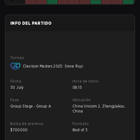
INFO DEL PARTIDO
Torneo
Clavision Masters 2025: Snow Ruyi
Fecha
Hora de inicio
30 July
08:15
Fase
Ubicación
Group Stage - Group A
China Unicom 2, Zhangjiakou,
China
Bolsa de premios
Formato
$
700000
Best of 3