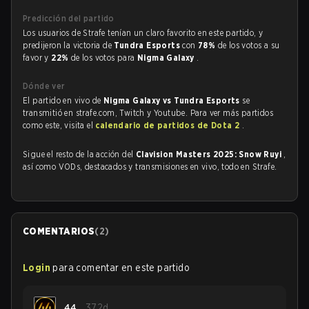
Predicción del partido
Los usuarios de Strafe tenían un claro favorito en este partido, y
predijeron la victoria de
Tundra Esports
con
78%
de los votos a su
favor y
22%
de los votos para
Nigma Galaxy
.
Dónde ver
El partido en vivo de
Nigma Galaxy vs Tundra Esports
se
transmitió en strafe.com, Twitch y Youtube. Para ver más partidos
como este, visita el
calendario de partidos de Dota 2
.
Sigue el resto de la acción del
Clavision Masters 2025: Snow Ruyi
,
así como VODs, destacados y transmisiones en vivo, todo en Strafe.
COMENTARIOS
(
2
)
Login
para comentar en este partido
44
372d