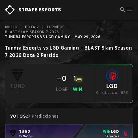
STRAFE ESPORTS
INICIO
|
DOTA 2
|
TORNEOS
|
BLAST SLAM SEASON 7 2026
|
TUNDRA ESPORTS VS LGD GAMING - MAY 29, 2026
Tundra Esports
vs
LGD Gaming
–
BLAST Slam Season
7 2026
Dota 2
Partido
0
-
1
LGD
TUND
LOSE
WIN
-
Clasificación #23
VOTOS
27 Predicciones
TUND
WIN
LGD
15 Votos
12 Votos