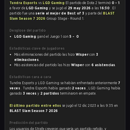
Tundra Esports
vs
LGD Gaming
El partido de Dota 2 terminó
0 - 1
a favor de
LGD Gaming
y se jugó el
29 may 2026
a las
16:30
. El
partido fue una
serie al mejor de Best of 3
y parte del
BLAST
Slam Season 7 2026
Group Stage - Round 1.
Desglose del partido
LGD Gaming
ganó el Juego 1 con
5 - 0
Estadísticas clave de jugadores
Más eliminaciones del partido las hizo
Wisper
con
3
eliminaciones
.
Más asistencias del partido las hizo
Wisper
con
6 asistencias
.
Estadísticas cara a cara
Tundra Esports y LGD Gaming se habían enfrentado anteriormente
7
veces
. Tundra Esports había ganado
2 veces
, LGD Gaming había
ganado
3 veces
y
2 partidos
terminaron en empate.
El último partido entre ellos
se jugó el 12 dic 2023 a las 9:35 en
BLAST Slam Season 7 2026
Predicción del partido
Los usuarios de Strafe creyeron que sería un partido reñido, y