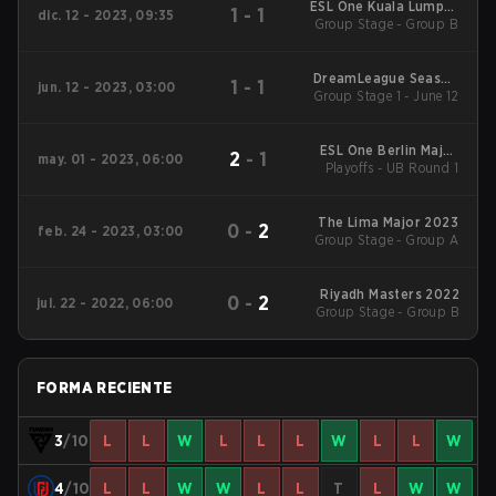
ESL One Kuala Lumpur
1
-
1
dic. 12 - 2023, 09:35
Group Stage - Group B
2023 Main Event
DreamLeague Season
1
-
1
jun. 12 - 2023, 03:00
Group Stage 1 - June 12
20
ESL One Berlin Major
2
-
1
may. 01 - 2023, 06:00
Playoffs - UB Round 1
2023
The Lima Major 2023
0
-
2
feb. 24 - 2023, 03:00
Group Stage - Group A
Riyadh Masters 2022
0
-
2
jul. 22 - 2022, 06:00
Group Stage - Group B
FORMA RECIENTE
3
/10
L
L
W
L
L
L
W
L
L
W
4
/10
L
L
W
W
L
L
T
L
W
W