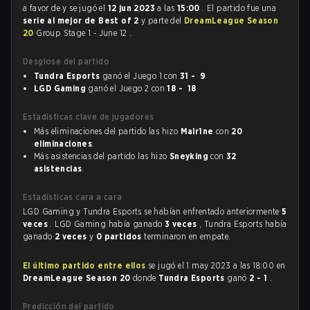
a favor de
y se jugó el
12 jun 2023
a las
15:00
. El partido fue una
serie al mejor de Best of 2
y parte del
DreamLeague Season
20
Group Stage 1 - June 12 .
Desglose del partido
Tundra Esports
ganó el Juego 1 con
31 - 9
LGD Gaming
ganó el Juego 2 con
18 - 18
Estadísticas clave de jugadores
Más eliminaciones del partido las hizo
Malr1ne
con
20
eliminaciones
.
Más asistencias del partido las hizo
Sneyking
con
32
asistencias
.
Estadísticas cara a cara
LGD Gaming y Tundra Esports se habían enfrentado anteriormente
5
veces
. LGD Gaming había ganado
3 veces
, Tundra Esports había
ganado
2 veces
y
0 partidos
terminaron en empate.
El último partido entre ellos
se jugó el 1 may 2023 a las 18:00 en
DreamLeague Season 20
donde
Tundra Esports
ganó
2 - 1
.
Predicción del partido