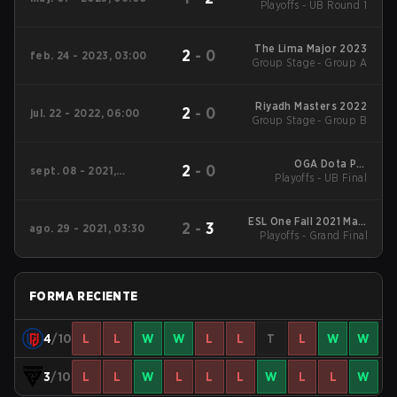
Playoffs - UB Round 1
2023
The Lima Major 2023
2
-
0
feb. 24 - 2023, 03:00
Group Stage - Group A
Riyadh Masters 2022
2
-
0
jul. 22 - 2022, 06:00
Group Stage - Group B
OGA Dota PIT
2
-
0
sept. 08 - 2021,
Playoffs - UB Final
Invitational
03:35
ESL One Fall 2021 Main
2
-
3
ago. 29 - 2021, 03:30
Playoffs - Grand Final
Event
FORMA RECIENTE
4
/10
L
L
W
W
L
L
T
L
W
W
3
/10
L
L
W
L
L
L
W
L
L
W