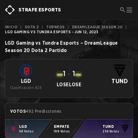
STRAFE ESPORTS
INICIO
|
DOTA 2
|
TORNEOS
|
DREAMLEAGUE SEASON 20
|
LGD GAMING VS TUNDRA ESPORTS - JUN 12, 2023
LGD Gaming
vs
Tundra Esports
–
DreamLeague
Season 20
Dota 2
Partido
1
-
1
TUND
LGD
LOSE
LOSE
Clasificación #23
-
VOTOS
492 Predicciones
LGD
EMPATE
TUND
59 Votos
199 Votos
234 Votos