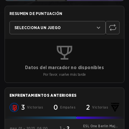
RESUMEN DE PUNTUACIÓN
SELECCIONA UN JUEGO
Datos del marcador no disponibles
Por favor, vuelve más tarde
ENFRENTAMIENTOS ANTERIORES
3
0
2
Victorias
Empates
Victorias
ESL One Berlin Major
1
-
2
may. 01 - 2023, 06:00