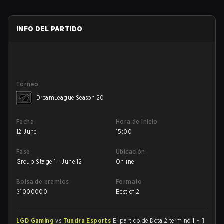
INFO DEL PARTIDO
Torneo
DreamLeague Season 20
Fecha
Hora de inicio
12 June
15:00
Fase
Ubicación
Group Stage 1 - June 12
Online
Bolsa de premios
Formato
$
1000000
Best of 2
LGD Gaming
vs
Tundra Esports
El partido de Dota 2 terminó
1 - 1