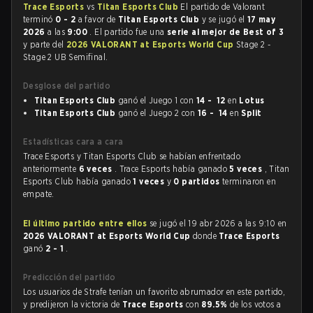
Trace Esports
vs
Titan Esports Club
El partido de Valorant
terminó
0 - 2
a favor de
Titan Esports Club
y se jugó el
17 may
2026
a las
9:00
. El partido fue una
serie al mejor de Best of 3
y parte del
2026 VALORANT at Esports World Cup
Stage 2 -
Stage 2 UB Semifinal.
Desglose del partido
Titan Esports Club
ganó el Juego 1 con
14 - 12
en
Lotus
Titan Esports Club
ganó el Juego 2 con
16 - 14
en
Split
Estadísticas cara a cara
Trace Esports y Titan Esports Club se habían enfrentado
anteriormente
6 veces
. Trace Esports había ganado
5 veces
, Titan
Esports Club había ganado
1 veces
y
0 partidos
terminaron en
empate.
El último partido entre ellos
se jugó el 19 abr 2026 a las 9:10 en
2026 VALORANT at Esports World Cup
donde
Trace Esports
ganó
2 - 1
.
Predicción del partido
Los usuarios de Strafe tenían un favorito abrumador en este partido,
y predijeron la victoria de
Trace Esports
con
89.5%
de los votos a