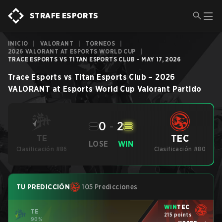
STRAFE ESPORTS
INICIO
|
VALORANT
|
TORNEOS
|
2026 VALORANT AT ESPORTS WORLD CUP
|
TRACE ESPORTS VS TITAN ESPORTS CLUB - MAY 17, 2026
Trace Esports
vs
Titan Esports Club
–
2026
VALORANT at Esports World Cup
Valorant
Partido
0
-
2
TEC
TE
LOSE
WIN
Clasificación #86
Clasificación #80
TU PREDICCIÓN
105 Predicciones
WIN
TEC
TE
215 points
90%