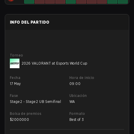
INFO DEL PARTIDO
Torneo
2026 VALORANT at Esports World Cup
Fecha
Hora de inicio
17 May
09:00
Fase
Ubicación
Stage 2 - Stage 2 UB Semifinal
WA
Bolsa de premios
Formato
$
2000000
Best of 3