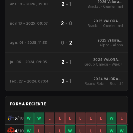
2026 Valorant
2
-
1
abr. 19 - 2026, 09:10
Bracket - Quarterfinal
Champions Tour:
China Stage 1
2025 VALORANT
2
-
0
nov. 13 - 2025, 09:07
Bracket - Quarterfinal
China Evolution
Series Epilogue
2025 Valorant
0
-
2
ago. 01 - 2025, 11:33
Champions Tour:
Alpha - Alpha
China Stage 2
2024 VALORANT
2
-
1
jul. 06 - 2024, 09:05
Group Omega - Week 4
Champions
Tour:China Stage 2
2024 VALORANT
2
-
1
feb. 27 - 2024, 07:04
Round Robin - Round 1
Champions Tour:
China KICK-OFF
FORMA RECIENTE
3
/10
W
W
L
L
L
L
L
L
W
L
4
/10
W
L
L
L
W
L
L
L
W
W