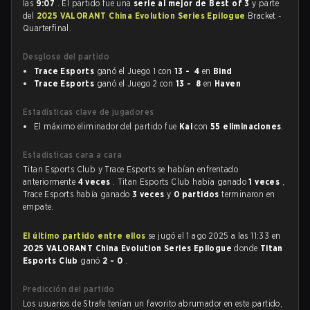
las
9:07
. El partido fue una
serie al mejor de Best of 3
y parte
del
2025 VALORANT China Evolution Series Epilogue
Bracket -
Quarterfinal.
Desglose del partido
Trace Esports
ganó el Juego 1 con
13 - 4
en
Bind
Trace Esports
ganó el Juego 2 con
13 - 8
en
Haven
Estadísticas clave de jugadores
El máximo eliminador del partido fue
Kai
con
55 eliminaciones
.
Estadísticas cara a cara
Titan Esports Club y Trace Esports se habían enfrentado
anteriormente
4 veces
. Titan Esports Club había ganado
1 veces
,
Trace Esports había ganado
3 veces
y
0 partidos
terminaron en
empate.
El último partido entre ellos
se jugó el 1 ago 2025 a las 11:33 en
2025 VALORANT China Evolution Series Epilogue
donde
Titan
Esports Club
ganó
2 - 0
.
Predicción del partido
Los usuarios de Strafe tenían un favorito abrumador en este partido,