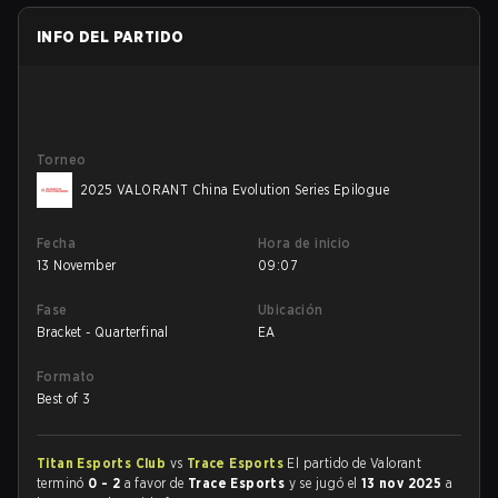
INFO DEL PARTIDO
Torneo
2025 VALORANT China Evolution Series Epilogue
Fecha
Hora de inicio
13 November
09:07
Fase
Ubicación
Bracket - Quarterfinal
EA
Formato
Best of 3
Titan Esports Club
vs
Trace Esports
El partido de Valorant
terminó
0 - 2
a favor de
Trace Esports
y se jugó el
13 nov 2025
a