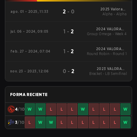
2025 Valorant
2
-
0
ago. 01 - 2025, 11:33
Champions Tour:
Alpha - Alpha
China Stage 2
2024 VALORANT
1
-
2
jul. 06 - 2024, 09:05
Group Omega - Week 4
Champions
Tour:China Stage 2
2024 VALORANT
1
-
2
feb. 27 - 2024, 07:04
Round Robin - Round 1
Champions Tour:
China KICK-OFF
2023 VALORANT
0
-
2
nov. 23 - 2023, 12:06
China Evolution Series
Bracket - LB Semifinal
Act 3: Heritability
FORMA RECIENTE
4
/10
W
W
L
L
L
W
L
L
L
W
3
/10
L
W
W
L
L
L
L
L
L
W