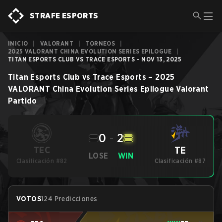
STRAFE ESPORTS
INICIO
|
VALORANT
|
TORNEOS
|
2025 VALORANT CHINA EVOLUTION SERIES EPILOGUE
|
TITAN ESPORTS CLUB VS TRACE ESPORTS - NOV 13, 2025
Titan Esports Club
vs
Trace Esports
–
2025
VALORANT China Evolution Series Epilogue
Valorant
Partido
0
-
2
TE
TEC
LOSE
WIN
Clasificación #82
Clasificación #87
VOTOS
124 Predicciones