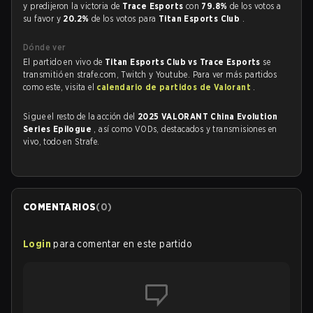
y predijeron la victoria de
Trace Esports
con
79.8%
de los votos a
su favor y
20.2%
de los votos para
Titan Esports Club
.
Dónde ver
El partido en vivo de
Titan Esports Club vs Trace Esports
se
transmitió en strafe.com, Twitch y Youtube. Para ver más partidos
como este, visita el
calendario de partidos de Valorant
.
Sigue el resto de la acción del
2025 VALORANT China Evolution
Series Epilogue
, así como VODs, destacados y transmisiones en
vivo, todo en Strafe.
COMENTARIOS
(
0
)
Login
para comentar en este partido