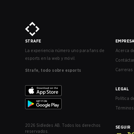
STRAFE
EMPRES
La experiencia número uno para fans de
Acerca de
esports en la web y móvil.
Contácta
Carreras
Strafe, todo sobre esports
LEGAL
Política 
Términos 
2026
Sidledes AB. Todos los derechos
SEGUIR
reservados.