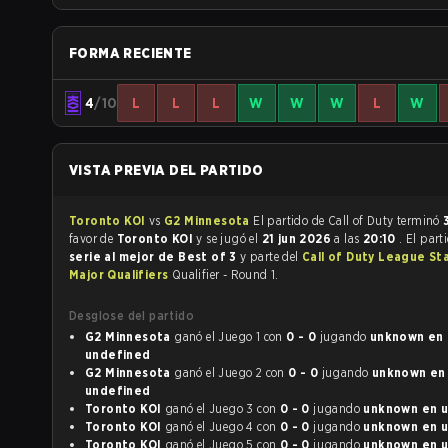
FORMA RECIENTE
4
/10
L
L
L
W
W
W
L
W
VISTA PREVIA DEL PARTIDO
Toronto KOI
vs
G2 Minnesota
El partido de Call of Duty terminó
favor de
Toronto KOI
y se jugó el
21 jun 2026
a las
20:10
. El part
serie al mejor de Best of 3
y parte del
Call of Duty League St
Major Qualifiers
Qualifier - Round 1.
Desglose del partido
G2 Minnesota
ganó el Juego 1 con
0 - 0
jugando
unknown en
undefined
G2 Minnesota
ganó el Juego 2 con
0 - 0
jugando
unknown en
undefined
Toronto KOI
ganó el Juego 3 con
0 - 0
jugando
un
Toronto KOI
ganó el Juego 4 con
0 - 0
jugando
un
Toronto KOI
ganó el Juego 5 con
0 - 0
jugando
un