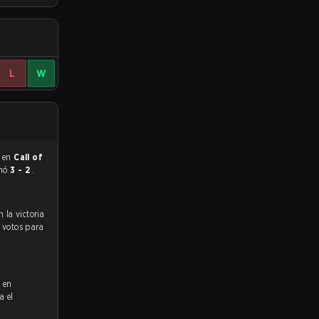
L
W
0 en
Call of
nó
3 - 2
.
s votos para
 en
a el