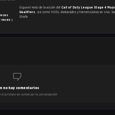
Sigue el resto de la acción del
Call of Duty League Stage 4 Majo
Qualifiers
, así como VODs, destacados y transmisiones en vivo, todo en
veces
.
Strafe.
8 veces
y
n no hay comentarios
 sé el primero en comenzar la conversación!