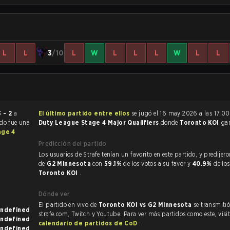
L
L
3
/10
L
W
L
L
L
W
L
L
3 - 2
a
El último partido entre ellos
se jugó el 16 may 2026 a las 17:0
ido fue una
Duty League Stage 4 Major Qualifiers
donde
Toronto KOI
ga
age 4
Predicción del partido
Los usuarios de Strafe tenían un favorito en este partido, y predijeron la victoria
de
G2 Minnesota
con
59.1%
de los votos a su favor y
40.9%
de lo
Toronto KOI
.
Dónde ver
El partido en vivo de
Toronto KOI vs G2 Minnesota
se transmitió
known en undefined
strafe.com, Twitch y Youtube. Para ver más partidos como este, visit
known en undefined
calendario de partidos de CoD
.
known en undefined