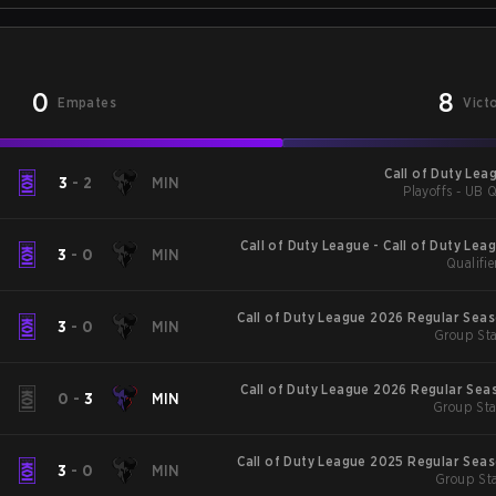
0
8
Empates
Vict
Call of Duty Lea
R
3
-
2
MIN
Playoffs - UB Q
Call of Duty League - Call of Duty Lea
R
3
-
0
MIN
Qualifie
Major
Call of Duty League 2026 Regular Sea
R
3
-
0
MIN
Group Sta
Call of Duty League 2026 Regular Sea
R
0
-
3
MIN
Group Sta
Call of Duty League 2025 Regular Sea
R
3
-
0
MIN
Group Sta