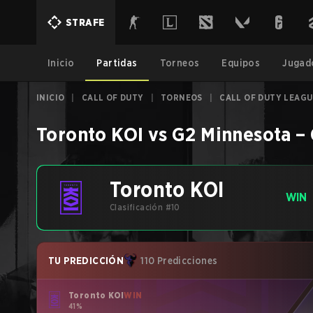
STRAFE
Inicio
Partidas
Torneos
Equipos
Jugad
INICIO
|
CALL OF DUTY
|
TORNEOS
|
CALL OF DUTY LEAGU
Toronto KOI
vs
G2 Minnesota
–
Toronto KOI
WIN
Clasificación #10
TU PREDICCIÓN
110 Predicciones
Toronto KOI
WIN
41%