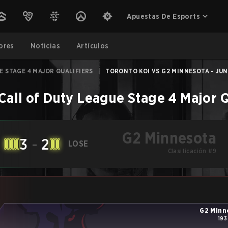
Apuestas De Esports
ores
Noticias
Artículos
E STAGE 4 MAJOR QUALIFIERS
|
TORONTO KOI VS G2 MINNESOTA - JUN 
Call of Duty League Stage 4 Major Q
G2 Minnesota
3
-
2
LOSE
Clasificación #9
G2 Minn
193