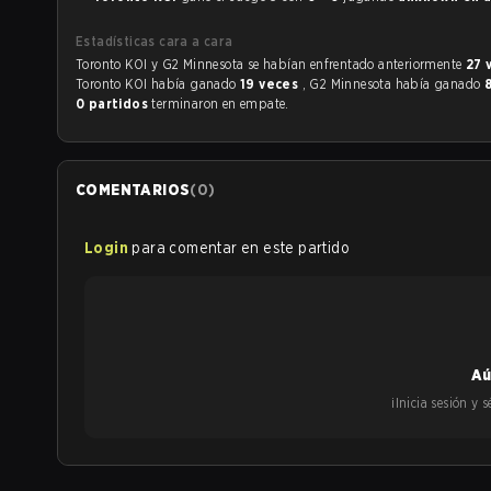
Estadísticas cara a cara
Toronto KOI y G2 Minnesota se habían enfrentado anteriormente
27 
Toronto KOI había ganado
19 veces
, G2 Minnesota había ganado
0 partidos
terminaron en empate.
COMENTARIOS
(
0
)
Login
para comentar en este partido
Aú
¡Inicia sesión y