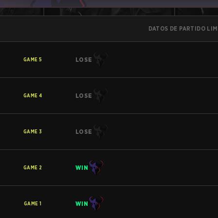
DATOS DE PARTIDO LI
LOSE
GAME
5
LOSE
GAME
4
LOSE
GAME
3
WIN
GAME
2
WIN
GAME
1