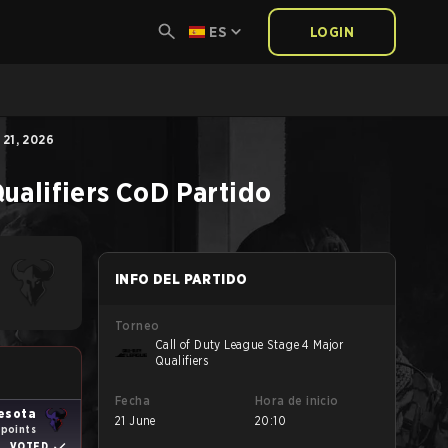
ES
LOGIN
21, 2026
ualifiers
CoD
Partido
INFO DEL PARTIDO
Torneo
Call of Duty League Stage 4 Major
Qualifiers
Fecha
Hora de inicio
esota
21 June
20:10
 points
VOTED