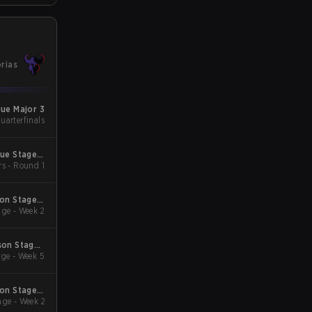
orias
gue Major 3
uarterfinals
gue Stage 2
rs - Round 1
 Qualifiers
son Stage 2
ge - Week 2
Qualifiers
son Stage 1
ge - Week 5
Qualifiers
son Stage 4
ge - Week 2
Qualifiers