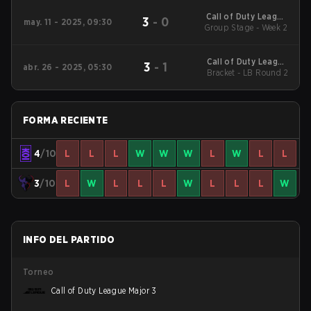
Call of Duty League
3
-
0
may. 11 - 2025, 09:30
2025 Regular Season
Group Stage - Week 2
Stage 4 Qualifiers
Call of Duty League
3
-
1
abr. 26 - 2025, 05:30
2025 Regular Season
Bracket - LB Round 2
Stage 3 Major
FORMA RECIENTE
4
/10
L
L
L
W
W
W
L
W
L
L
3
/10
L
W
L
L
L
W
L
L
L
W
INFO DEL PARTIDO
Torneo
Call of Duty League Major 3