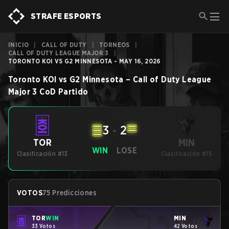
STRAFE ESPORTS
INICIO
|
CALL OF DUTY
|
TORNEOS
|
CALL OF DUTY LEAGUE MAJOR 3
|
TORONTO KOI VS G2 MINNESOTA - MAY 16, 2026
Toronto KOI
vs
G2 Minnesota
–
Call of Duty League
Major 3
CoD
Partido
3
-
2
MIN
TOR
WIN
LOSE
Clasificación #13
Clasificación #15
VOTOS
75 Predicciones
TOR
WIN
MIN
33 Votos
42 Votos