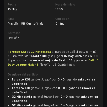
Fecha
Hora de inicio
16 May
17:00
Fase
Ubicación
Playoffs - UB Quarterfinals
Online
Formato
Best of 3
Toronto KOI
vs
G2 Minnesota
El partido de Call of Duty terminó
3 - 2
a favor de
Toronto KOI
y se jugó el
16 may 2026
a las
17:00
.
El partido fue una
serie al mejor de Best of 3
y parte del
Call of
Duty League Major 3
Playoffs - UB Quarterfinals.
Desglose del partido
Toronto KOI
ganó el Juego 1 con
0 - 0
jugando
unknown en
undefined
Toronto KOI
ganó el Juego 2 con
0 - 0
jugando
unknown en
undefined
G2 Minnesota
ganó el Juego 3 con
0 - 0
jugando
unknown en
undefined
G2 Minnesota
ganó el Juego 4 con
0 - 0
jugando
unknown en