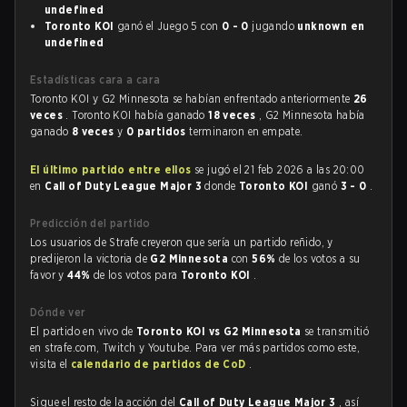
undefined
Toronto KOI
ganó el Juego 5 con
0 - 0
jugando
unknown en
undefined
Estadísticas cara a cara
Toronto KOI y G2 Minnesota se habían enfrentado anteriormente
26
veces
. Toronto KOI había ganado
18 veces
, G2 Minnesota había
ganado
8 veces
y
0 partidos
terminaron en empate.
El último partido entre ellos
se jugó el 21 feb 2026 a las 20:00
en
Call of Duty League Major 3
donde
Toronto KOI
ganó
3 - 0
.
Predicción del partido
Los usuarios de Strafe creyeron que sería un partido reñido, y
predijeron la victoria de
G2 Minnesota
con
56%
de los votos a su
favor y
44%
de los votos para
Toronto KOI
.
Dónde ver
El partido en vivo de
Toronto KOI vs G2 Minnesota
se transmitió
en strafe.com, Twitch y Youtube. Para ver más partidos como este,
visita el
calendario de partidos de CoD
.
Sigue el resto de la acción del
Call of Duty League Major 3
, así