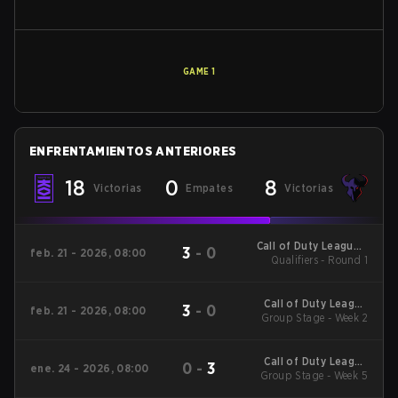
GAME
1
ENFRENTAMIENTOS ANTERIORES
18
0
8
Victorias
Empates
Victorias
Call of Duty League -
3
-
0
feb. 21 - 2026, 08:00
Call of Duty League
Qualifiers - Round 1
Stage 2 Major
Qualifiers
Call of Duty League
3
-
0
feb. 21 - 2026, 08:00
2026 Regular Season
Group Stage - Week 2
Stage 2 Qualifiers
Call of Duty League
0
-
3
ene. 24 - 2026, 08:00
2026 Regular Season
Group Stage - Week 5
Stage 1 Qualifiers