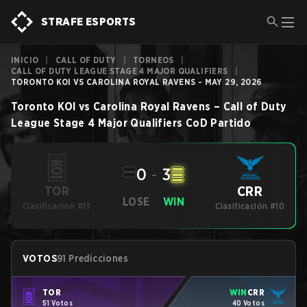
STRAFE ESPORTS
INICIO
|
CALL OF DUTY
|
TORNEOS
|
CALL OF DUTY LEAGUE STAGE 4 MAJOR QUALIFIERS
|
TORONTO KOI VS CAROLINA ROYAL RAVENS - MAY 29, 2026
Toronto KOI
vs
Carolina Royal Ravens
–
Call of Duty
League Stage 4 Major Qualifiers
CoD
Partido
0
-
3
CRR
TOR
LOSE
WIN
Clasificación #13
Clasificación #10
VOTOS
91 Predicciones
TOR
WIN
CRR
51 Votos
40 Votos