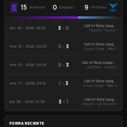
15
0
9
Victorias
Empates
Victorias
Call of Duty League
3
-
0
abr. 24 - 2026, 10:30
Playoffs - Round 1
Stage 3 Minor
Call of Duty League
0
-
3
feb. 13 - 2026, 09:30
2026 Regular Season
Group Stage - Week 1
Stage 2 Qualifiers
Call of Duty League -
0
-
3
feb. 13 - 2026, 09:05
Call of Duty League
Qualifiers - Round 1
Stage 2 Major
Qualifiers
Call of Duty League
1
-
3
ene. 17 - 2026, 09:15
2026 Regular Season
Group Stage - Week 4
Stage 1 Qualifiers
Call of Duty League
3
-
1
jun. 26 - 2025, 10:20
Bracket - UB Roundd 1
2025 CDL
Championship
FORMA RECIENTE