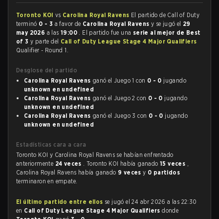
Toronto KOI
vs
Carolina Royal Ravens
El partido de Call of Duty
terminó
0 - 3
a favor de
Carolina Royal Ravens
y se jugó el
29
may 2026
a las
19:00
. El partido fue una
serie al mejor de Best
of 3
y parte del
Call of Duty League Stage 4 Major Qualifiers
Qualifier - Round 1.
Desglose del partido
Carolina Royal Ravens
ganó el Juego 1 con
0 - 0
jugando
unknown en undefined
Carolina Royal Ravens
ganó el Juego 2 con
0 - 0
jugando
unknown en undefined
Carolina Royal Ravens
ganó el Juego 3 con
0 - 0
jugando
unknown en undefined
Estadísticas cara a cara
Toronto KOI y Carolina Royal Ravens se habían enfrentado
anteriormente
24 veces
. Toronto KOI había ganado
15 veces
,
Carolina Royal Ravens había ganado
9 veces
y
0 partidos
terminaron en empate.
El último partido entre ellos
se jugó el 24 abr 2026 a las 22:30
en
Call of Duty League Stage 4 Major Qualifiers
donde