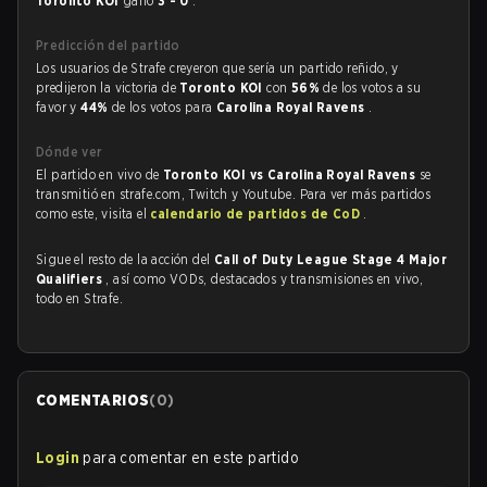
Toronto KOI
ganó
3 - 0
.
Predicción del partido
Los usuarios de Strafe creyeron que sería un partido reñido, y
predijeron la victoria de
Toronto KOI
con
56%
de los votos a su
favor y
44%
de los votos para
Carolina Royal Ravens
.
Dónde ver
El partido en vivo de
Toronto KOI vs Carolina Royal Ravens
se
transmitió en strafe.com, Twitch y Youtube. Para ver más partidos
como este, visita el
calendario de partidos de CoD
.
Sigue el resto de la acción del
Call of Duty League Stage 4 Major
Qualifiers
, así como VODs, destacados y transmisiones en vivo,
todo en Strafe.
COMENTARIOS
(
0
)
Login
para comentar en este partido