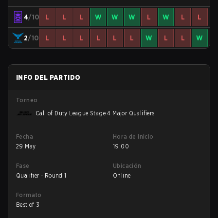
4
/10
L
L
L
W
W
W
L
W
L
L
2
/10
L
L
L
L
L
L
W
L
L
W
INFO DEL PARTIDO
Torneo
Call of Duty League Stage 4 Major Qualifiers
Fecha
Hora de inicio
29 May
19:00
Fase
Ubicación
Qualifier - Round 1
Online
Formato
Best of 3