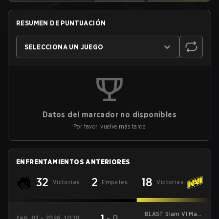
RESUMEN DE PUNTUACIÓN
SELECCIONA UN JUEGO
Datos del marcador no disponibles
Por favor, vuelve más tarde
ENFRENTAMIENTOS ANTERIORES
32
2
18
Victorias
Empates
Victorias
BLAST Slam VI Main
1
-
0
feb. 03 - 2026, 10:10