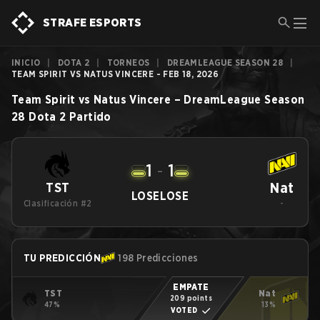
STRAFE ESPORTS
INICIO
|
DOTA 2
|
TORNEOS
|
DREAMLEAGUE SEASON 28
|
TEAM SPIRIT VS NATUS VINCERE - FEB 18, 2026
Team Spirit
vs
Natus Vincere
–
DreamLeague Season
28
Dota 2
Partido
1
-
1
Nat
TST
LOSE
LOSE
Clasificación #2
-
TU PREDICCIÓN
198 Predicciones
EMPATE
TST
Nat
209 points
47%
13%
VOTED