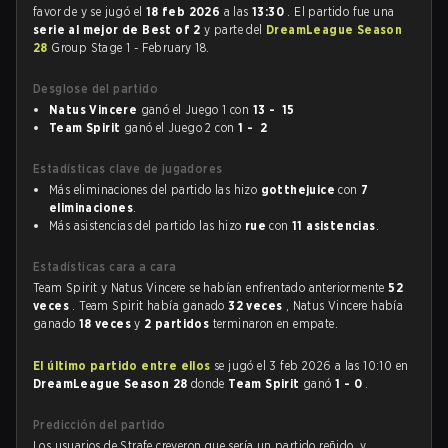
favor de
y se jugó el
18 feb 2026
a las
13:30
. El partido fue una
serie al mejor de Best of 2
y parte del
DreamLeague Season
28
Group Stage 1 - February 18.
Desglose del partido
Natus Vincere
ganó el Juego 1 con
13 - 15
Team Spirit
ganó el Juego 2 con
1 - 2
Estadísticas clave de jugadores
Más eliminaciones del partido las hizo
gotthejuice
con
7
eliminaciones
.
Más asistencias del partido las hizo
rue
con
11 asistencias
.
Estadísticas cara a cara
Team Spirit y Natus Vincere se habían enfrentado anteriormente
52
veces
. Team Spirit había ganado
32 veces
, Natus Vincere había
ganado
18 veces
y
2 partidos
terminaron en empate.
El último partido entre ellos
se jugó el 3 feb 2026 a las 10:10 en
DreamLeague Season 28
donde
Team Spirit
ganó
1 - 0
.
Predicción del partido
Los usuarios de Strafe creyeron que sería un partido reñido, y