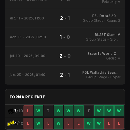
Tournament
February A
ESL Dota2 2025
2
-
1
dic. 11 - 2025, 11:00
DreamLeague Season
Group Stage - Round 2
27 Main Event
BLAST Slam IV
1
-
0
oct. 15 - 2025, 02:10
Group Stage - Group
Stage
Esports World Cup
2
-
0
jul. 10 - 2025, 09:00
2025 Dota2
Group A
PGL Wallachia Season
2
-
1
jun. 23 - 2025, 01:40
Group Stage - Upper
5
FORMA RECIENTE
7
/10
L
W
T
W
W
W
T
W
W
W
4
/10
L
W
L
W
L
L
W
W
L
L