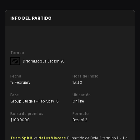
INFO DEL PARTIDO
Torneo
DreamLeague Season 28
Fecha
Hora de inicio
18 February
13:30
Fase
Ubicación
Group Stage 1 - February 18
Online
Bolsa de premios
Formato
$
1000000
Best of 2
Team Spirit
vs
Natus Vincere
El partido de Dota 2 terminó
1 - 1
a