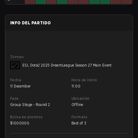
INFO DEL PARTIDO
Torneo
ESL Dota2 2025 DreamLeague Season 27 Main Event
Fecha
Hora de inicio
11 December
11:00
Fase
Ubicación
Group Stage - Round 2
Offline
Bolsa de premios
Formato
$
1000000
Best of 3