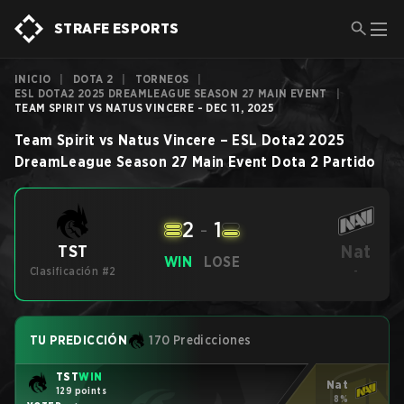
STRAFE ESPORTS
INICIO
|
DOTA 2
|
TORNEOS
|
ESL DOTA2 2025 DREAMLEAGUE SEASON 27 MAIN EVENT
|
TEAM SPIRIT VS NATUS VINCERE - DEC 11, 2025
Team Spirit
vs
Natus Vincere
–
ESL Dota2 2025
DreamLeague Season 27 Main Event
Dota 2
Partido
2
-
1
Nat
TST
WIN
LOSE
Clasificación #2
-
TU PREDICCIÓN
170 Predicciones
TST
WIN
Nat
129 points
8%