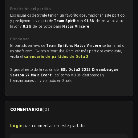
Predicción del partido
Los usuarios de Strafe tenían un favorito abrumador en este partido,
y predijeron la victoria de
Team Spirit
con
91.8%
de los votos a su
favor y
8.2%
de los votos para
Natus Vincere
.
Dónde ver
El partido en vivo de
Team Spirit vs Natus Vincere
se transmitió
en strafe.com, Twitch y Youtube. Para ver más partidos como este,
visita el
calendario de partidos de Dota 2
.
Sigue el resto de la acción del
ESL Dota2 2025 DreamLeague
Season 27 Main Event
, así como VODs, destacados y
transmisiones en vivo, todo en Strafe.
COMENTARIOS
(
0
)
Login
para comentar en este partido