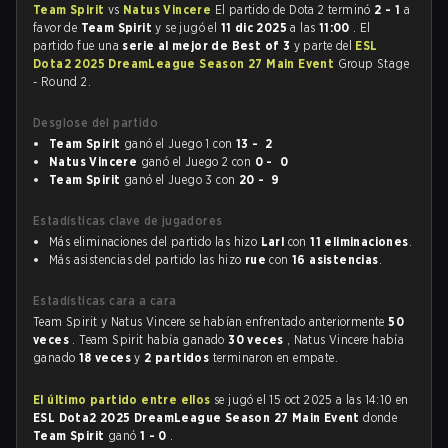
Team Spirit
vs
Natus Vincere
El partido de Dota 2 terminó
2 - 1
a
favor de
Team Spirit
y se jugó el
11 dic 2025
a las
11:00
. El
partido fue una
serie al mejor de Best of 3
y parte del
ESL
Dota2 2025 DreamLeague Season 27 Main Event
Group Stage
- Round 2.
Desglose del partido
Team Spirit
ganó el Juego 1 con
13 - 2
Natus Vincere
ganó el Juego 2 con
0 - 0
Team Spirit
ganó el Juego 3 con
20 - 9
Estadísticas clave de jugadores
Más eliminaciones del partido las hizo
Larl
con
11 eliminaciones
.
Más asistencias del partido las hizo
rue
con
16 asistencias
.
Estadísticas cara a cara
Team Spirit y Natus Vincere se habían enfrentado anteriormente
50
veces
. Team Spirit había ganado
30 veces
, Natus Vincere había
ganado
18 veces
y
2 partidos
terminaron en empate.
El último partido entre ellos
se jugó el 15 oct 2025 a las 14:10 en
ESL Dota2 2025 DreamLeague Season 27 Main Event
donde
Team Spirit
ganó
1 - 0
.