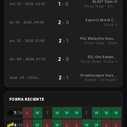
BLAST Slam IV
1
-
0
oct. 15 - 2025, 02:10
Group Stage - Group
Stage
Esports World Cup
2
-
0
jul. 10 - 2025, 09:00
2025 Dota2
Group A
PGL Wallachia Season
2
-
1
jun. 23 - 2025, 01:40
Group Stage - Upper
5
ESL One Bangkok
2
-
0
dic. 09 - 2024, 07:30
Group Stage - Group A
2024 Main
Tournament
DreamLeague Season
2
-
1
sept. 29 - 2024,
24: Eastern Europe
Bracket - LB Round 1
09:00
FORMA RECIENTE
7
/10
L
W
T
W
W
W
T
W
W
W
4
/10
L
W
L
W
L
L
W
W
L
L