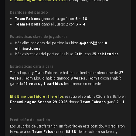
Desglose del partido
Team Falcons
ganó el Juego 1 con
6 - 10
Team Falcons
ganó el Juego 2 con
3 - 4
Estadísticas clave de jugadores
Más eliminaciones del partido las hizo
��rH$
con
8
eliminaciones
.
Más asistencias del partido las hizo
Cr1t-
con
25 asistencias
.
Estadísticas cara a cara
Team Liquid y Team Falcons se habían enfrentado anteriormente
27
veces
. Team Liquid había ganado
9 veces
, Team Falcons había
ganado
17 veces
y
1 partidos
terminaron en empate.
El último partido entre ellos
se jugó el 25 abr 2026 a las 16:15 en
DreamLeague Season 29 2026
donde
Team Falcons
ganó
2 - 1
.
Predicción del partido
Los usuarios de Strafe tenían un favorito en este partido, y predijeron
la victoria de
Team Falcons
con
68.8%
de los votos a su favor y