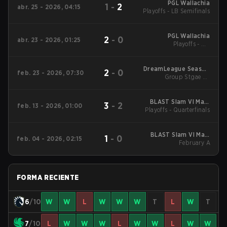
PGL Wallachia
1
-
2
abr. 25 - 2026, 04:15
Playoffs - LB Semifinals
PGL Wallachia
2
-
0
abr. 23 - 2026, 01:25
Playoffs - UB
Quarterfinals
DreamLeague Season
2
-
0
feb. 23 - 2026, 07:30
Group Stgae 2 -
28
February 23
BLAST Slam VI Main
3
-
2
feb. 13 - 2026, 01:00
Playoffs - Quarterfinals
Tournament
BLAST Slam VI Main
1
-
0
feb. 04 - 2026, 02:15
Tournament
February A
FORMA RECIENTE
6
/10
W
W
L
W
W
W
T
L
W
T
7
/10
L
W
W
W
L
W
W
L
W
W