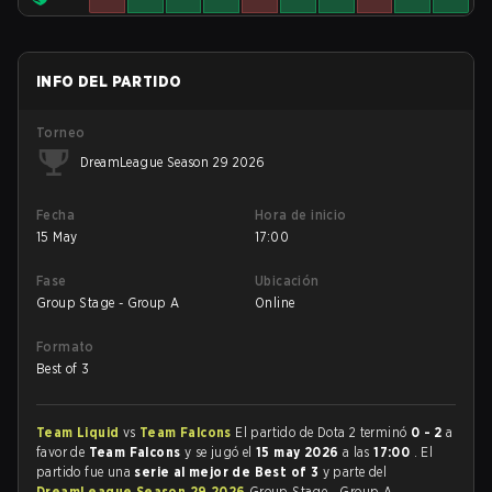
INFO DEL PARTIDO
Torneo
DreamLeague Season 29 2026
Fecha
Hora de inicio
15 May
17:00
Fase
Ubicación
Group Stage - Group A
Online
Formato
Best of 3
Team Liquid
vs
Team Falcons
El partido de Dota 2 terminó
0 - 2
a
favor de
Team Falcons
y se jugó el
15 may 2026
a las
17:00
. El
partido fue una
serie al mejor de Best of 3
y parte del
DreamLeague Season 29 2026
Group Stage - Group A.