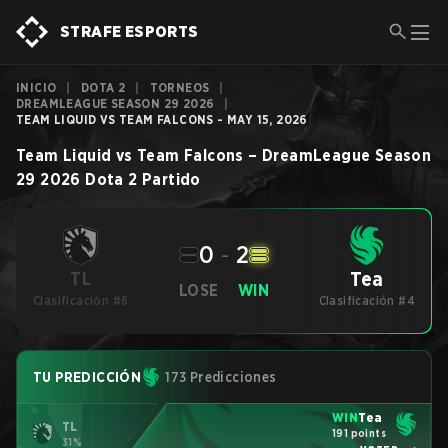
STRAFE ESPORTS
INICIO
|
DOTA 2
|
TORNEOS
|
DREAMLEAGUE SEASON 29 2026
|
TEAM LIQUID VS TEAM FALCONS - MAY 15, 2026
Team Liquid
vs
Team Falcons
–
DreamLeague Season
29 2026
Dota 2
Partido
0
-
2
Tea
TL
LOSE
WIN
Clasificación #6
Clasificación #4
TU PREDICCIÓN
173 Predicciones
WIN
Tea
TL
191 points
31%