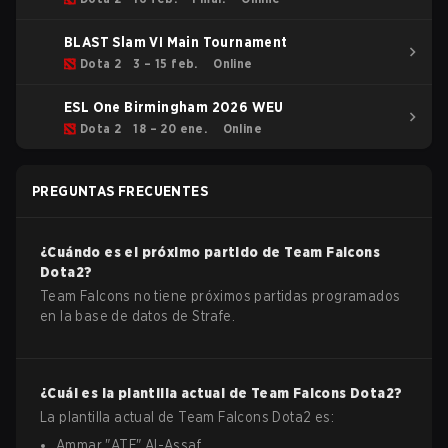
BLAST Slam VI Main Tournament
Dota 2
3 – 15 feb.
Online
ESL One Birmingham 2026 WEU
Dota 2
18 – 20 ene.
Online
PREGUNTAS FRECUENTES
¿Cuándo es el próximo partido de
Team Falcons
Dota2
?
Team Falcons no tiene próximos partidas programados
en la base de datos de Strafe.
¿Cuál es la plantilla actual de
Team Falcons
Dota2
?
La plantilla actual de
Team Falcons
Dota2
es:
Ammar
"
ATF
"
Al-Assaf