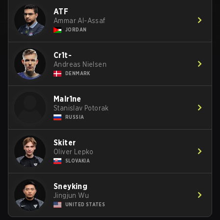
ATF
Ammar Al-Assaf
JORDAN
Cr1t-
Andreas Nielsen
DENMARK
Malr1ne
Stanislav Potorak
RUSSIA
Skiter
Oliver Lepko
SLOVAKIA
Sneyking
Jingjun Wu
UNITED STATES