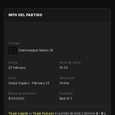
INFO DEL PARTIDO
Torneo
DreamLeague Season 28
Fecha
Hora de inicio
23 February
19:30
Fase
Ubicación
Group Stgae 2 - February 23
Online
Bolsa de premios
Formato
$
1000000
Best of 3
Team Liquid
vs
Team Falcons
El partido de Dota 2 terminó
2 - 0
a