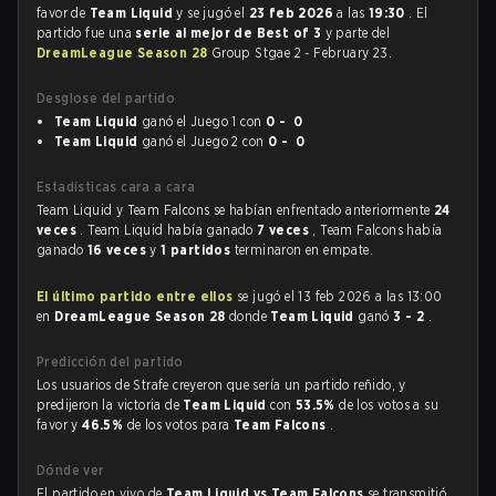
favor de
Team Liquid
y se jugó el
23 feb 2026
a las
19:30
. El
partido fue una
serie al mejor de Best of 3
y parte del
DreamLeague Season 28
Group Stgae 2 - February 23.
Desglose del partido
Team Liquid
ganó el Juego 1 con
0 - 0
Team Liquid
ganó el Juego 2 con
0 - 0
Estadísticas cara a cara
Team Liquid y Team Falcons se habían enfrentado anteriormente
24
veces
. Team Liquid había ganado
7 veces
, Team Falcons había
ganado
16 veces
y
1 partidos
terminaron en empate.
El último partido entre ellos
se jugó el 13 feb 2026 a las 13:00
en
DreamLeague Season 28
donde
Team Liquid
ganó
3 - 2
.
Predicción del partido
Los usuarios de Strafe creyeron que sería un partido reñido, y
predijeron la victoria de
Team Liquid
con
53.5%
de los votos a su
favor y
46.5%
de los votos para
Team Falcons
.
Dónde ver
El partido en vivo de
Team Liquid vs Team Falcons
se transmitió