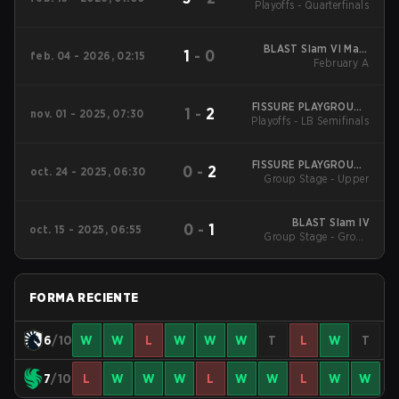
Playoffs - Quarterfinals
Tournament
BLAST Slam VI Main
1
-
0
feb. 04 - 2026, 02:15
Tournament
February A
FISSURE PLAYGROUND
1
-
2
nov. 01 - 2025, 07:30
Playoffs - LB Semifinals
2
FISSURE PLAYGROUND
0
-
2
oct. 24 - 2025, 06:30
Group Stage - Upper
2
BLAST Slam IV
0
-
1
oct. 15 - 2025, 06:55
Group Stage - Group
Stage
FORMA RECIENTE
6
/10
W
W
L
W
W
W
T
L
W
T
7
/10
L
W
W
W
L
W
W
L
W
W