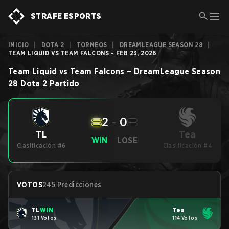
STRAFE ESPORTS
INICIO
|
DOTA 2
|
TORNEOS
|
DREAMLEAGUE SEASON 28
|
TEAM LIQUID VS TEAM FALCONS - FEB 23, 2026
Team Liquid
vs
Team Falcons
–
DreamLeague Season
28
Dota 2
Partido
2
-
0
Tea
TL
WIN
LOSE
Clasificación #6
Clasificación #4
VOTOS
245 Predicciones
TL
WIN
Tea
131 Votos
114 Votos