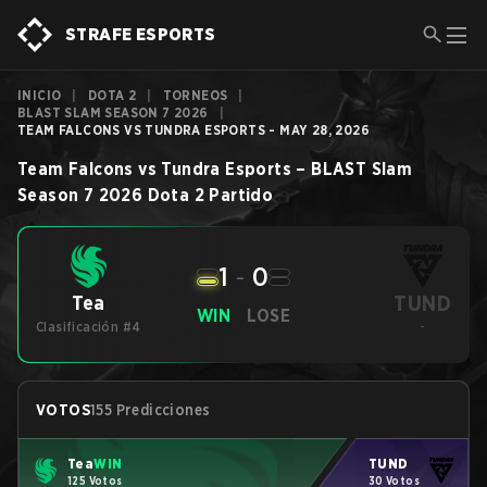
STRAFE ESPORTS
INICIO
|
DOTA 2
|
TORNEOS
|
BLAST SLAM SEASON 7 2026
|
TEAM FALCONS VS TUNDRA ESPORTS - MAY 28, 2026
Team Falcons
vs
Tundra Esports
–
BLAST Slam
Season 7 2026
Dota 2
Partido
1
-
0
TUND
Tea
WIN
LOSE
Clasificación #4
-
VOTOS
155 Predicciones
Tea
WIN
TUND
125 Votos
30 Votos