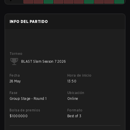
INFO DEL PARTIDO
Torneo
BLAST Slam Season 7 2026
Fecha
Hora de inicio
28 May
13:50
Fase
Ubicación
Group Stage - Round 1
Online
Bolsa de premios
Formato
$
1000000
Best of 3