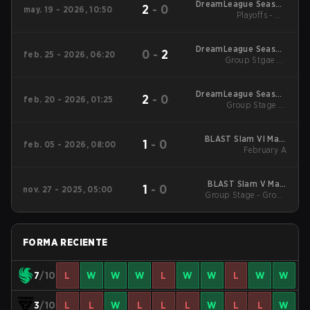
DreamLeague Season
2
-
0
may. 19 - 2026, 10:50
Playoffs - UB
29 2026
Quarterfinals
DreamLeague Season
0
-
2
feb. 25 - 2026, 06:20
Group Stgae 2 -
28
February 25
DreamLeague Season
2
-
0
feb. 20 - 2026, 01:25
Group Stage 1 -
28
February 20
BLAST Slam VI Main
1
-
0
feb. 05 - 2026, 08:00
Tournament
February A
BLAST Slam V Main
1
-
0
nov. 27 - 2025, 05:00
Group Stage - Group
Event
Stage
FORMA RECIENTE
7
/10
L
W
W
W
L
W
W
L
W
W
3
/10
L
L
W
L
L
L
W
L
L
W