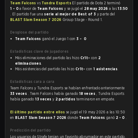
Team Falcons
vs
Tundra Esports
El partido de Dota 2 terminó
1 - 0
a favor de
Team Falcons
y se jugó el
28 may 2026
a las
13:50
. El partido fue una
serie al mejor de Best of 3
y parte del
BLAST Slam Season 7 2026
Group Stage - Round 1.
Desglose del partido
Team Falcons
ganó el Juego 1 con
3 - 0
Estadísticas clave de jugadores
Más eliminaciones del partido las hizo
Cr1t-
con
2
eliminaciones
.
Más asistencias del partido las hizo
Cr1t-
con
1 asistencias
.
Estadísticas cara a cara
Team Falcons y Tundra Esports se habían enfrentado anteriormente
33 veces
. Team Falcons había ganado
18 veces
, Tundra Esports
había ganado
13 veces
y
2 partidos
terminaron en empate.
El último partido entre ellos
se jugó el 19 may 2026 a las 10:50
en
BLAST Slam Season 7 2026
donde
Team Falcons
ganó
2 - 0
.
Predicción del partido
Los usuarios de Strafe tenían un favorito abrumador en este partido,