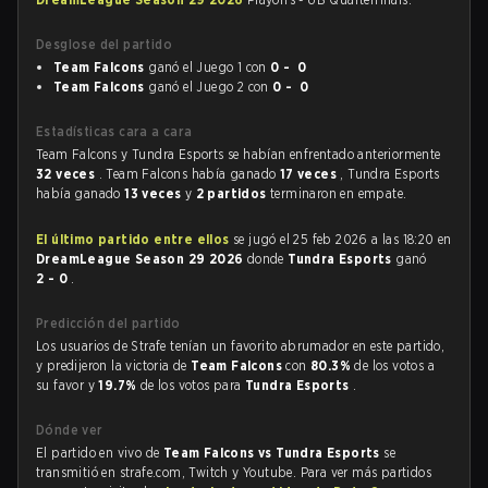
Desglose del partido
Team Falcons
ganó el Juego 1 con
0 - 0
Team Falcons
ganó el Juego 2 con
0 - 0
Estadísticas cara a cara
Team Falcons y Tundra Esports se habían enfrentado anteriormente
32 veces
. Team Falcons había ganado
17 veces
, Tundra Esports
había ganado
13 veces
y
2 partidos
terminaron en empate.
El último partido entre ellos
se jugó el 25 feb 2026 a las 18:20 en
DreamLeague Season 29 2026
donde
Tundra Esports
ganó
2 - 0
.
Predicción del partido
Los usuarios de Strafe tenían un favorito abrumador en este partido,
y predijeron la victoria de
Team Falcons
con
80.3%
de los votos a
su favor y
19.7%
de los votos para
Tundra Esports
.
Dónde ver
El partido en vivo de
Team Falcons vs Tundra Esports
se
transmitió en strafe.com, Twitch y Youtube. Para ver más partidos