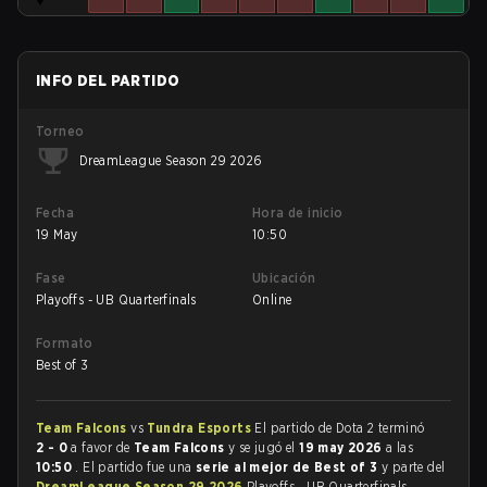
INFO DEL PARTIDO
Torneo
DreamLeague Season 29 2026
Fecha
Hora de inicio
19 May
10:50
Fase
Ubicación
Playoffs - UB Quarterfinals
Online
Formato
Best of 3
Team Falcons
vs
Tundra Esports
El partido de Dota 2 terminó
2 - 0
a favor de
Team Falcons
y se jugó el
19 may 2026
a las
10:50
. El partido fue una
serie al mejor de Best of 3
y parte del
DreamLeague Season 29 2026
Playoffs - UB Quarterfinals.