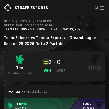
STRAFE ESPORTS
INICIO
|
DOTA 2
|
TORNEOS
|
DREAMLEAGUE SEASON 29 2026
|
TEAM FALCONS VS TUNDRA ESPORTS - MAY 19, 2026
Team Falcons
vs
Tundra Esports
–
DreamLeague
Season 29 2026
Dota 2
Partido
2
-
0
TUND
Tea
WIN
LOSE
Clasificación #4
-
VOTOS
173 Predicciones
Tea
WIN
TUND
139 Votos
34 Votos