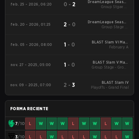
DreamLeague Season
0
-
2
feb. 25 - 2026, 06:20
Group Stgae 2 -
28
February 25
DreamLeague Season
2
-
0
feb. 20 - 2026, 01:25
Group Stage 1 -
28
February 20
BLAST Slam VI Main
1
-
0
feb. 05 - 2026, 08:00
Tournament
February A
BLAST Slam V Main
1
-
0
nov. 27 - 2025, 05:00
Group Stage - Group
Event
Stage
BLAST Slam IV
2
-
3
nov. 09 - 2025, 07:00
Playoffs - Grand Final
FORMA RECIENTE
7
/10
L
W
W
W
L
W
W
L
W
W
3
/10
L
L
W
L
L
L
W
L
L
W