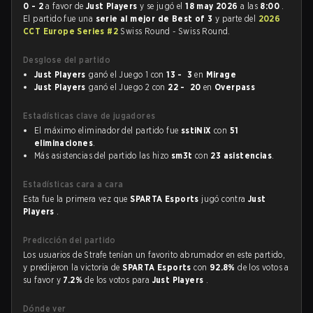
0 - 2
a favor de
Just Players
y se jugó el
18 may 2026
a las
8:00
.
El partido fue una
serie al mejor de Best of 3
y parte del
2026
CCT Europe Series #2
Swiss Round - Swiss Round.
Desglose del partido
Just Players
ganó el Juego 1 con
13 - 3
en
Mirage
Just Players
ganó el Juego 2 con
22 - 20
en
Overpass
Estadísticas clave de jugadores
El máximo eliminador del partido fue
sstiNiX
con
51
eliminaciones
.
Más asistencias del partido las hizo
sm3t
con
23 asistencias
.
Estadísticas cara a cara
Esta fue la primera vez que
SPARTA Esports
jugó contra
Just
Players
.
Predicción del partido
Los usuarios de Strafe tenían un favorito abrumador en este partido,
y predijeron la victoria de
SPARTA Esports
con
92.8%
de los votos a
su favor y
7.2%
de los votos para
Just Players
.
Dónde ver