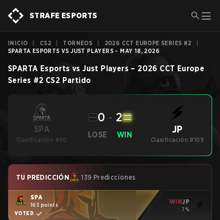
STRAFE ESPORTS
INICIO
|
CS2
|
TORNEOS
|
2026 CCT EUROPE SERIES #2
|
SPARTA ESPORTS VS JUST PLAYERS - MAY 18, 2026
SPARTA Esports
vs
Just Players
–
2026 CCT Europe
Series #2
CS2
Partido
0
-
2
JP
SPA
LOSE
WIN
Clasificación #90
Clasificación #109
TU PREDICCIÓN
139 Predicciones
SPA
WIN
JP
163 points
7%
VOTED