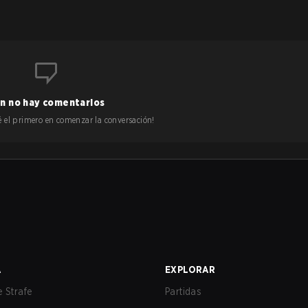
n no hay comentarios
 sé el primero en comenzar la conversación!
A
EXPLORAR
 Strafe
Partidas