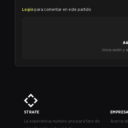
Login
para comentar en este partido
Aú
¡Inicia sesión y
STRAFE
EMPRES
La experiencia número uno para fans de
Acerca de