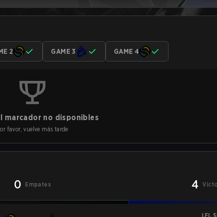
ME 2
GAME 3
GAME 4
l marcador no disponibles
or favor, vuelve más tarde
0
4
Empates
Vict
LFL 