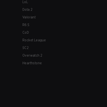
LoL
Dota 2
Valorant
R6:S
CoD
Rocket League
SC2
Overwatch 2
Hearthstone