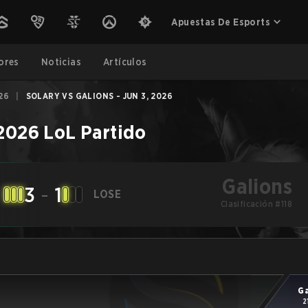
Apuestas De Esports
ores
Noticias
Artículos
26
|
SOLARY VS GALIONS - JUN 3, 2026
 2026
LoL
Partido
Galions
3
-
1
LOSE
Clasificación #118
Ga
2