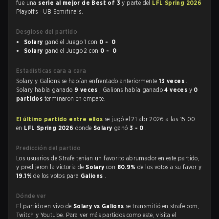
fue una
serie al mejor de Best of 3
y parte del
LFL Spring 2026
Playoffs - UB Semifinals.
Desglose del partido
Solary
ganó el Juego 1 con
0 - 0
Solary
ganó el Juego 2 con
0 - 0
Estadísticas cara a cara
Solary y Galions se habían enfrentado anteriormente
13 veces
.
Solary había ganado
9 veces
, Galions había ganado
4 veces
y
0
partidos
terminaron en empate.
El último partido entre ellos
se jugó el 21 abr 2026 a las 15:00
en
LFL Spring 2026
donde
Solary
ganó
3 - 0
.
Predicción del partido
Los usuarios de Strafe tenían un favorito abrumador en este partido,
y predijeron la victoria de
Solary
con
80.9%
de los votos a su favor y
19.1%
de los votos para
Galions
.
Dónde ver
El partido en vivo de
Solary vs Galions
se transmitió en strafe.com,
Twitch y Youtube. Para ver más partidos como este, visita el