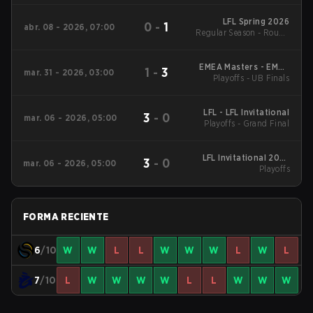
LFL Spring 2026
0
-
1
abr. 08 - 2026, 07:00
Regular Season - Round
1
EMEA Masters - EMEA
1
-
3
mar. 31 - 2026, 03:00
Masters Winter 2026
Playoffs - UB Finals
LFL - LFL Invitational
3
-
0
mar. 06 - 2026, 05:00
Playoffs - Grand Final
LFL Invitational 2026
3
-
0
mar. 06 - 2026, 05:00
Playoffs
Playoffs
FORMA RECIENTE
6
/10
W
W
L
L
W
W
W
L
W
L
7
/10
L
W
W
W
W
L
L
W
W
W