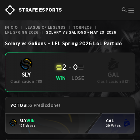
STRAFE ESPORTS
INICIO
|
LEAGUE OF LEGENDS
|
TORNEOS
|
LFL SPRING 2026
|
SOLARY VS GALIONS - MAY 20, 2026
Solary
vs
Galions
–
LFL Spring 2026
LoL
Partido
2
-
0
GAL
SLY
WIN
LOSE
Clasificación #89
Clasificación #121
VOTOS
152 Predicciones
SLY
WIN
GAL
123 Votos
29 Votos