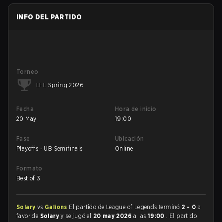
INFO DEL PARTIDO
Torneo
LFL Spring 2026
Fecha
Hora de inicio
20 May
19:00
Fase
Ubicación
Playoffs - UB Semifinals
Online
Formato
Best of 3
Solary
vs
Galions
El partido de League of Legends terminó
2 - 0
a
favor de
Solary
y se jugó el
20 may 2026
a las
19:00
. El partido