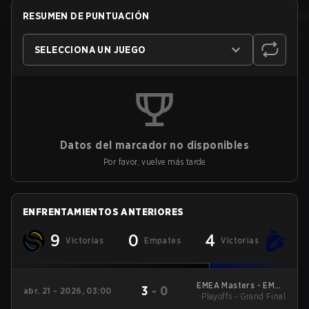
RESUMEN DE PUNTUACIÓN
SELECCIONA UN JUEGO
Datos del marcador no disponibles
Por favor, vuelve más tarde
ENFRENTAMIENTOS ANTERIORES
9
0
4
Victorias
Empates
Victorias
EMEA Masters - EMEA
3
-
0
abr. 21 - 2026, 03:00
Masters Winter 2026
Playoffs - Grand Final