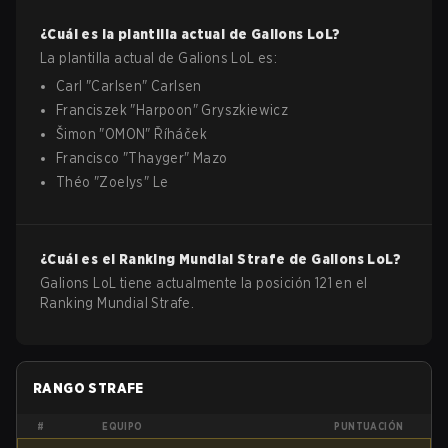
¿Cuál es la plantilla actual de
Galions
LoL
?
La plantilla actual de
Galions
LoL
es:
Carl
"
Carlsen
"
Carlsen
Franciszek
"
Harpoon
"
Gryszkiewicz
Šimon
"
OMON
"
Říháček
Francisco
"
Thayger
"
Mazo
Théo
"
Zoelys
"
Le
¿Cuál es el Ranking Mundial Strafe de
Galions
LoL
?
Galions LoL tiene actualmente la posición 121 en el
Ranking Mundial Strafe.
RANGO STRAFE
#
EQUIPO
PUNTUACIÓN