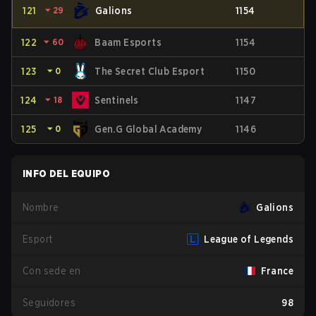
121
⏷
29
Galions
1154
122
⏷
60
Baam Esports
1154
123
⏷
0
The Secret Club Esport
1150
124
⏷
18
Sentinels
1147
125
⏷
0
Gen.G Global Academy
1146
INFO DEL EQUIPO
Nombre
Galions
Esport
League of Legends
Con sede en
France
Seguidores
98