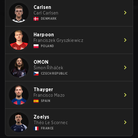
Carlsen
Carl Carlsen
DENMARK
Harpoon
Franciszek Gryszkiewicz
POLAND
OMON
Šimon Říháček
CZECH REPUBLIC
Thayger
Francisco Mazo
SPAIN
Zoelys
Théo Le Scornec
FRANCE