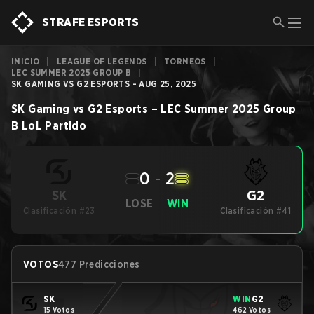
STRAFE ESPORTS
INICIO
|
LEAGUE OF LEGENDS
|
TORNEOS
|
LEC SUMMER 2025 GROUP B
|
SK GAMING VS G2 ESPORTS - AUG 25, 2025
SK Gaming
vs
G2 Esports
–
LEC Summer 2025 Group
B
LoL
Partido
0
-
2
G2
SK
LOSE
WIN
Clasificación #23
Clasificación #41
VOTOS
477 Predicciones
SK
WIN
G2
15 Votos
462 Votos