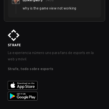
Djokergabry
345d
why is the game view not working
STRAFE
La experiencia número uno para fans de esports en la
web y móvil.
Strafe, todo sobre esports