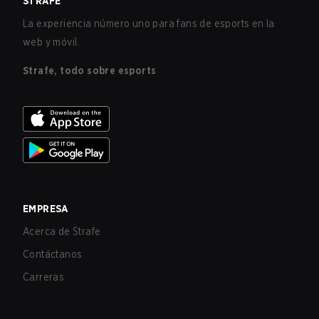
STRAFE
La experiencia número uno para fans de esports en la
web y móvil.
Strafe, todo sobre esports
EMPRESA
Acerca de Strafe
Contáctanos
Carreras