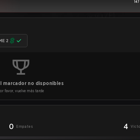
147
ME 2
l marcador no disponibles
or favor, vuelve más tarde
0
4
Empates
Vict