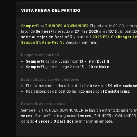
VISTA PREVIA DEL PARTIDO
SemperFi
vs
THUNDER dOWNUNDER
El partido de CS:GO te
favor de
SemperFi
y se jugó el
27 may 2026
a las
13:15
. El partid
serie al mejor de Best of 3
y parte del
2026 ESL Challenger L
Season 51: Asia-Pacific
Bracket - Semifinal.
Desglose del partido
SemperFi
ganó el Juego 1 con
13 - 9
en
Dust II
SemperFi
ganó el Juego 2 con
13 - 10
en
Nuke
Estadísticas clave de jugadores
El máximo eliminador del partido fue
keen
con
39 eliminacion
Más asistencias del partido las hizo
asap
con
12 asistencias
.
Estadísticas cara a cara
SemperFi y THUNDER dOWNUNDER se habían enfrentado 
veces
. SemperFi había ganado
1 veces
, THUNDER dOWNUNDER 
ganado
4 veces
y
0 partidos
terminaron en empate.