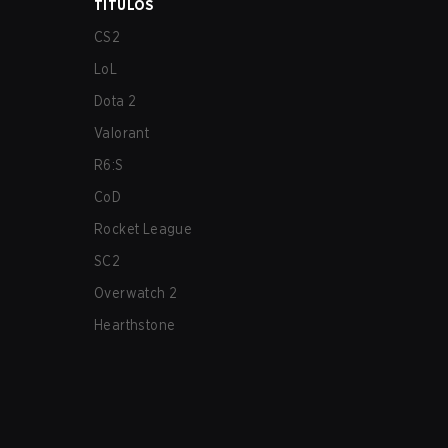
TÍTULOS
CS2
LoL
Dota 2
Valorant
R6:S
CoD
Rocket League
SC2
Overwatch 2
Hearthstone