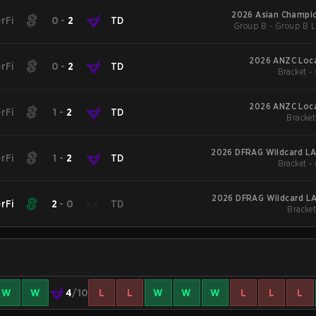
2026 Asian Champi
rFi
0
-
2
TD
Group B - Group B L
2026 ANZC Loca
rFi
0
-
2
TD
Bracket -
2026 ANZC Loca
rFi
1
-
2
TD
Bracket
2026 DFRAG Wildcard LA
rFi
1
-
2
TD
Bracket -
2026 DFRAG Wildcard LA
rFi
2
-
0
TD
Bracket
W
W
4
/10
L
L
W
W
W
L
L
L