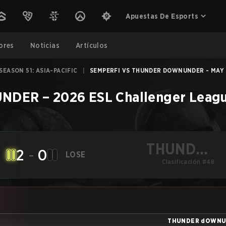
Apuestas De Esports
ores
Noticias
Artículos
EASON 51: ASIA-PACIFIC
|
SEMPERFI VS THUNDER DOWNUNDER - MAY 
UNDER
–
2026 ESL Challenger League
THUNDER
2
-
0
LOSE
dOWNUNDER
Clasificación #48
THUNDER dOWN