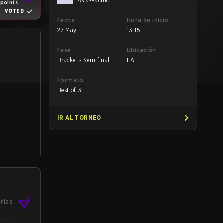
Asia-Pacific
 points
VOTED
Fecha
Hora de inicio
27 May
13:15
Fase
Ubicación
Bracket - Semifinal
EA
Formato
Best of 3
IR AL TORNEO
orias