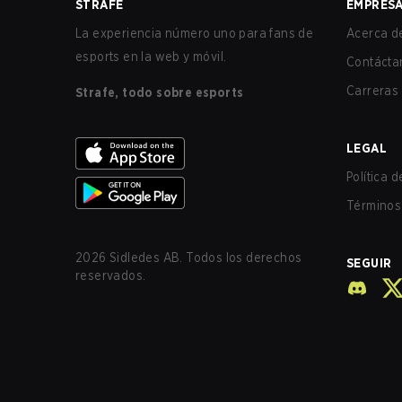
STRAFE
EMPRES
La experiencia número uno para fans de
Acerca de
esports en la web y móvil.
Contácta
Carreras
Strafe, todo sobre esports
LEGAL
Política 
Términos 
2026
Sidledes AB. Todos los derechos
SEGUIR
reservados.