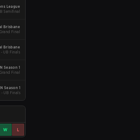
ons League
B Semifinal
l Brisbane
 Grand Final
l Brisbane
 - UB Finals
N Season 1
 Grand Final
N Season 1
 - UB Finals
W
L