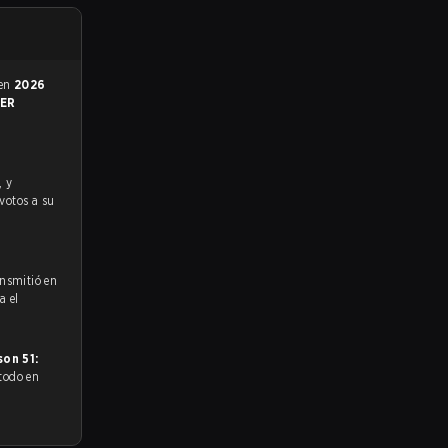
 en
2026
ER
 votos a su
ansmitió en
a el
on 51: