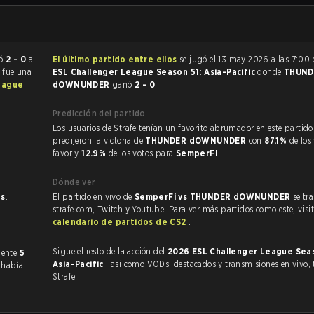
rminó
2 - 0
a
El último partido entre ellos
se jugó el 13 may 2026 a las 7:00
o fue una
ESL Challenger League Season 51: Asia-Pacific
donde
THUND
eague
dOWNUNDER
ganó
2 - 0
.
Predicción del partido
Los usuarios de Strafe tenían un favorito abrumador en este partido, y
predijeron la victoria de
THUNDER dOWNUNDER
con
87.1%
de los
favor y
12.9%
de los votos para
SemperFi
.
Dónde ver
es
.
El partido en vivo de
SemperFi vs THUNDER dOWNUNDER
se tr
strafe.com, Twitch y Youtube. Para ver más partidos como este, visit
calendario de partidos de CS2
.
Sigue el resto de la acción del
2026 ESL Challenger League Seas
anteriormente
5
Asia-Pacific
, así como VODs, destacados y transmisiones en vivo, todo en
había
Strafe.