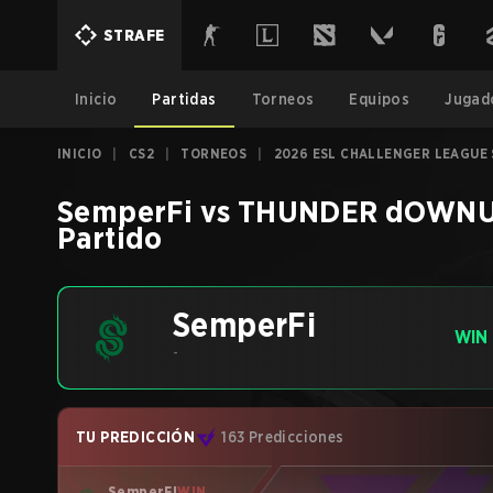
STRAFE
Inicio
Partidas
Torneos
Equipos
Jugad
INICIO
|
CS2
|
TORNEOS
|
2026 ESL CHALLENGER LEAGUE S
SemperFi
vs
THUNDER dOWN
Partido
SemperFi
WIN
-
TU PREDICCIÓN
163 Predicciones
SemperFi
WIN