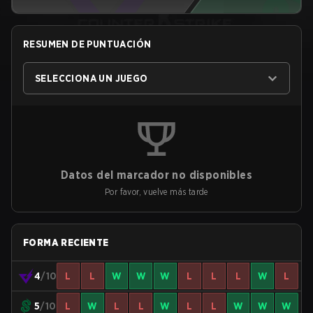
RESUMEN DE PUNTUACIÓN
SELECCIONA UN JUEGO
Datos del marcador no disponibles
Por favor, vuelve más tarde
FORMA RECIENTE
4
/10
L
L
W
W
W
L
L
L
W
L
5
/10
L
W
L
L
W
L
L
W
W
W