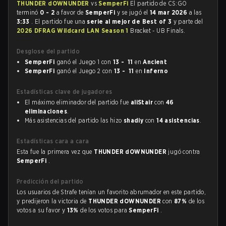
THUNDER dOWNUNDER
vs
SemperFi
El partido de CS:GO
terminó
0 - 2
a favor de
SemperFi
y se jugó el
14 mar 2026
a las
3:33
. El partido fue una
serie al mejor de Best of 3
y parte del
2026 DFRAG Wildcard LAN Season 1
Bracket - UB Finals.
Desglose del partido
SemperFi
ganó el Juego 1 con
13 - 11
en
Ancient
SemperFi
ganó el Juego 2 con
13 - 11
en
Inferno
Estadísticas clave de jugadores
El máximo eliminador del partido fue
aliStair
con
46
eliminaciones
.
Más asistencias del partido las hizo
shadiy
con
14 asistencias
.
Estadísticas cara a cara
Esta fue la primera vez que
THUNDER dOWNUNDER
jugó contra
SemperFi
.
Predicción del partido
Los usuarios de Strafe tenían un favorito abrumador en este partido,
y predijeron la victoria de
THUNDER dOWNUNDER
con
87%
de los
votos a su favor y
13%
de los votos para
SemperFi
.