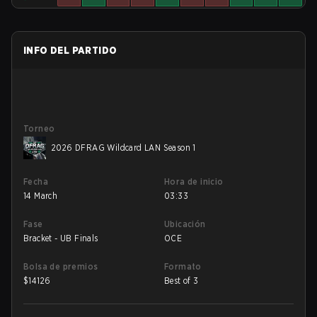
INFO DEL PARTIDO
Torneo
2026 DFRAG Wildcard LAN Season 1
Fecha
Hora de inicio
14 March
03:33
Fase
Ubicación
Bracket - UB Finals
OCE
Bolsa de premios
Formato
$
14126
Best of 3