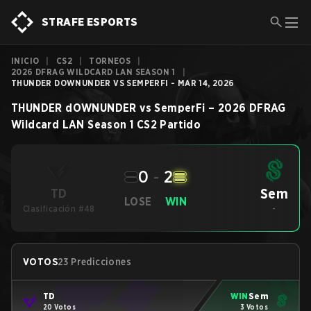
STRAFE ESPORTS
INICIO
|
CS2
|
TORNEOS
|
2026 DFRAG WILDCARD LAN SEASON 1
|
THUNDER DOWNUNDER VS SEMPERFI - MAR 14, 2026
THUNDER dOWNUNDER
vs
SemperFi
–
2026 DFRAG
Wildcard LAN Season 1
CS2
Partido
0
-
2
Sem
TD
LOSE
WIN
Clasificación #48
-
VOTOS
23 Predicciones
TD
WIN
Sem
20 Votos
3 Votos