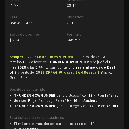
15 March
05:44
Fase
Ubicación
Bracket - Grand Final
OCE
Bolsa de premios
Formato
$
14126
Best of 3
SemperFi
vs
THUNDER dOWNUNDER
El partido de CS:GO
terminó
1 - 2
a favor de
THUNDER dOWNUNDER
y se jugó el
15
mar 2026
a las
5:44
. El partido fue una
serie al mejor de Best
of 3
y parte del
2026 DFRAG Wildcard LAN Season 1
Bracket -
Grand Final.
Desglose del partido
THUNDER dOWNUNDER
ganó el Juego 1 con
13 - 7
en
Inferno
SemperFi
ganó el Juego 2 con
19 - 16
en
Ancient
THUNDER dOWNUNDER
ganó el Juego 3 con
13 - 6
en
Anubis
Estadísticas clave de jugadores
El máximo eliminador del partido fue
asap
con
61
eliminaciones
.