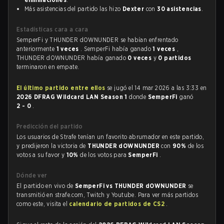
Más asistencias del partido las hizo
Dexter
con
30 asistencias
.
Estadísticas cara a cara
SemperFi y THUNDER dOWNUNDER se habían enfrentado
anteriormente
1 veces
. SemperFi había ganado
1 veces
,
THUNDER dOWNUNDER había ganado
0 veces
y
0 partidos
terminaron en empate.
El último partido entre ellos
se jugó el 14 mar 2026 a las 3:33 en
2026 DFRAG Wildcard LAN Season 1
donde
SemperFi
ganó
2 - 0
.
Predicción del partido
Los usuarios de Strafe tenían un favorito abrumador en este partido,
y predijeron la victoria de
THUNDER dOWNUNDER
con
90%
de los
votos a su favor y
10%
de los votos para
SemperFi
.
Dónde ver
El partido en vivo de
SemperFi vs THUNDER dOWNUNDER
se
transmitió en strafe.com, Twitch y Youtube. Para ver más partidos
como este, visita el
calendario de partidos de CS2
.