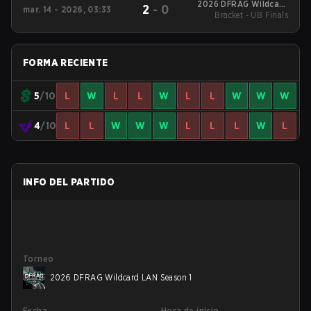
2026 DFRAG Wildcard
2
-
0
mar. 14 - 2026, 03:33
Bracket - UB Finals
LAN Season 1
FORMA RECIENTE
5
/10
L
W
L
L
W
L
L
W
W
W
4
/10
L
L
W
W
W
L
L
L
W
L
INFO DEL PARTIDO
Torneo
2026 DFRAG Wildcard LAN Season 1
Fecha
Hora de inicio