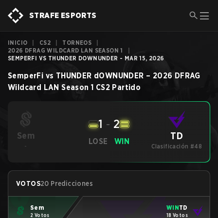
STRAFE ESPORTS
INICIO
|
CS2
|
TORNEOS
|
2026 DFRAG WILDCARD LAN SEASON 1
|
SEMPERFI VS THUNDER DOWNUNDER - MAR 15, 2026
SemperFi
vs
THUNDER dOWNUNDER
–
2026 DFRAG
Wildcard LAN Season 1
CS2
Partido
1
-
2
TD
Sem
LOSE
WIN
-
Clasificación #48
VOTOS
20 Predicciones
Sem
WIN
TD
2 Votos
18 Votos