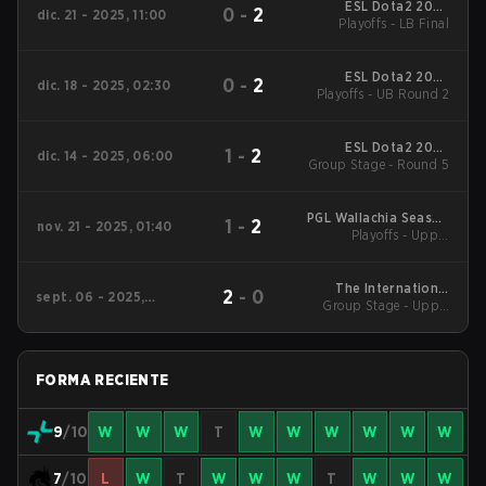
ESL Dota2 2025
0
-
2
dic. 21 - 2025, 11:00
DreamLeague Season
Playoffs - LB Final
27 Main Event
ESL Dota2 2025
0
-
2
dic. 18 - 2025, 02:30
DreamLeague Season
Playoffs - UB Round 2
27 Main Event
ESL Dota2 2025
1
-
2
dic. 14 - 2025, 06:00
DreamLeague Season
Group Stage - Round 5
27 Main Event
PGL Wallachia Season
1
-
2
nov. 21 - 2025, 01:40
6 Main Tournament
Playoffs - Upper
Bracket Semifinals
The International
2
-
0
sept. 06 - 2025,
Group Stage - Upper
2025 Main Event
08:00
Mid
FORMA RECIENTE
9
/10
W
W
W
T
W
W
W
W
W
W
7
/10
L
W
T
W
W
W
T
W
W
W