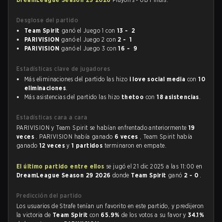
Desglose del partido
Team Spirit
ganó el Juego 1 con
13 - 2
PARIVISION
ganó el Juego 2 con
2 - 1
PARIVISION
ganó el Juego 3 con
16 - 9
Estadísticas clave de jugadores
Más eliminaciones del partido las hizo
i love social media
con
10
eliminaciones
.
Más asistencias del partido las hizo
thetoo
con
18 asistencias
.
Estadísticas cara a cara
PARIVISION y Team Spirit se habían enfrentado anteriormente
19
veces
. PARIVISION había ganado
6 veces
, Team Spirit había
ganado
12 veces
y
1 partidos
terminaron en empate.
El último partido entre ellos
se jugó el 21 dic 2025 a las 11:00 en
DreamLeague Season 29 2026
donde
Team Spirit
ganó
2 - 0
.
Predicción del partido
Los usuarios de Strafe tenían un favorito en este partido, y predijeron
la victoria de
Team Spirit
con
65.9%
de los votos a su favor y
34.1%