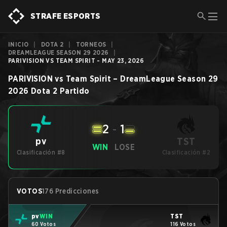
STRAFE ESPORTS
INICIO
|
DOTA 2
|
TORNEOS
|
DREAMLEAGUE SEASON 29 2026
|
PARIVISION VS TEAM SPIRIT - MAY 23, 2026
PARIVISION
vs
Team Spirit
–
DreamLeague Season 29
2026
Dota 2
Partido
2
-
1
TST
pv
WIN
LOSE
Clasificación #8
Clasificación #2
VOTOS
176 Predicciones
pv
WIN
TST
60 Votos
116 Votos