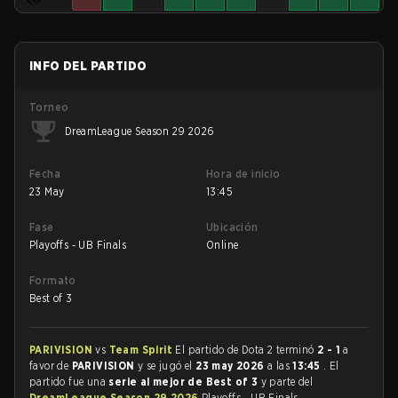
INFO DEL PARTIDO
Torneo
DreamLeague Season 29 2026
Fecha
Hora de inicio
23 May
13:45
Fase
Ubicación
Playoffs - UB Finals
Online
Formato
Best of 3
PARIVISION
vs
Team Spirit
El partido de Dota 2 terminó
2 - 1
a
favor de
PARIVISION
y se jugó el
23 may 2026
a las
13:45
. El
partido fue una
serie al mejor de Best of 3
y parte del
DreamLeague Season 29 2026
Playoffs - UB Finals.