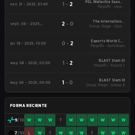
PGL Wallachia Season
1
-
2
nov. 21 - 2025, 01:40
6 Main Tournament
Playoffs - Upper
Bracket Semifinals
The International
2
-
0
sept. 06 - 2025,
Group Stage - Upper
2025 Main Event
08:00
Mid
Esports World Cup
0
-
2
jul. 18 - 2025, 10:00
Playoffs - Semifinals
2025 Dota2
BLAST Slam III
1
-
2
may. 08 - 2025, 02:00
Playoffs - Round 2
BLAST Slam III
1
-
0
may. 06 - 2025, 06:00
Group Stage - Group A
FORMA RECIENTE
9
/10
W
W
W
T
W
W
W
W
W
W
7
/10
L
W
T
W
W
W
T
W
W
W