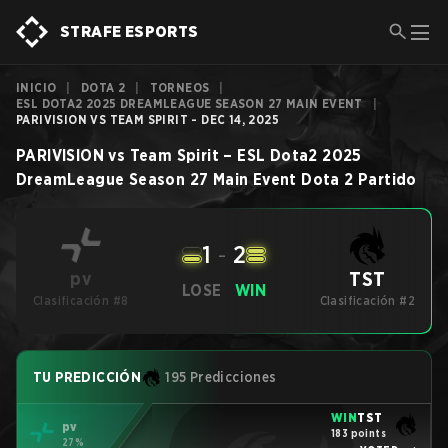
STRAFE ESPORTS
INICIO
|
DOTA 2
|
TORNEOS
|
ESL DOTA2 2025 DREAMLEAGUE SEASON 27 MAIN EVENT
|
PARIVISION VS TEAM SPIRIT - DEC 14, 2025
PARIVISION
vs
Team Spirit
–
ESL Dota2 2025
DreamLeague Season 27 Main Event
Dota 2
Partido
1
-
2
TST
pv
LOSE
WIN
Clasificación #8
Clasificación #2
TU PREDICCIÓN
195 Predicciones
WIN
TST
pv
183 points
27%