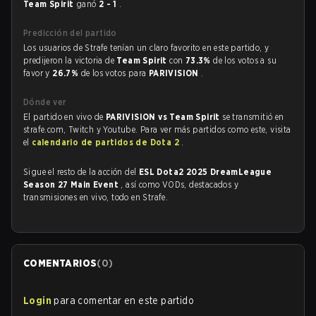
Team Spirit
ganó
2 - 1
.
Predicción del partido
Los usuarios de Strafe tenían un claro favorito en este partido, y
predijeron la victoria de
Team Spirit
con
73.3%
de los votos a su
favor y
26.7%
de los votos para
PARIVISION
.
Dónde ver
El partido en vivo de
PARIVISION vs Team Spirit
se transmitió en
strafe.com, Twitch y Youtube. Para ver más partidos como este, visita
el
calendario de partidos de Dota 2
.
Sigue el resto de la acción del
ESL Dota2 2025 DreamLeague
Season 27 Main Event
, así como VODs, destacados y
transmisiones en vivo, todo en Strafe.
COMENTARIOS
(
0
)
Login
para comentar en este partido