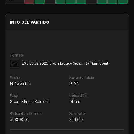
INFO DEL PARTIDO
Torneo
ESL Dota2 2025 DreamLeague Season 27 Main Event
Fecha
Hora de inicio
14 December
18:00
Fase
Ubicación
Group Stage - Round 5
Offline
Bolsa de premios
Formato
$
1000000
Best of 3