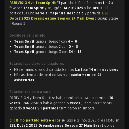
PARIVISION
vs
Team Spirit
El partido de Dota 2 terminó
1 - 2
a
favor de
Team Spirit
y se jugó el
14 dic 2025
a las
18:00
. El
partido fue una
serie al mejor de Best of 3
y parte del
ESL
Dota2 2025 DreamLeague Season 27 Main Event
Group Stage
- Round 5.
Desglose del partido
Team Spirit
ganó el Juego 1 con
4 - 6
Team Spirit
ganó el Juego 2 con
0 - 0
Team Spirit
ganó el Juego 3 con
34 - 15
Estadísticas clave de jugadores
Más eliminaciones del partido las hizo
Larl
con
14 eliminaciones
.
Más asistencias del partido las hizo
pantomem
con
24
asistencias
.
Estadísticas cara a cara
PARIVISION y Team Spirit se habían enfrentado anteriormente
16
veces
. PARIVISION había ganado
6 veces
, Team Spirit había
ganado
9 veces
y
1 partidos
terminaron en empate.
El último partido entre ellos
se jugó el 21 nov 2025 a las 13:40 en
ESL Dota2 2025 DreamLeague Season 27 Main Event
donde