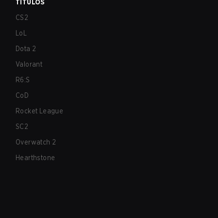
TÍTULOS
CS2
LoL
Dota 2
Valorant
R6:S
CoD
Rocket League
SC2
Overwatch 2
Hearthstone