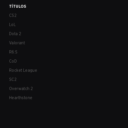
TÍTULOS
CS2
LoL
Dota 2
Valorant
R6:S
CoD
Rocket League
SC2
Overwatch 2
Hearthstone