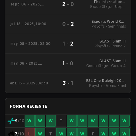
The International
2
-
0
sept. 06 - 2025,
Group Stage - Upper
2025 Main Event
08:00
Mid
Esports World Cup
0
-
2
jul. 18 - 2025, 10:00
Playoffs - Semifinals
2025 Dota2
BLAST Slam III
1
-
2
may. 08 - 2025, 02:00
Playoffs - Round 2
BLAST Slam III
1
-
0
may. 06 - 2025,
Group Stage - Group A
06:00
ESL One Raleigh 2025
3
-
1
abr. 13 - 2025, 08:30
Playoffs - Grand Final
Main Tournament
FORMA RECIENTE
9
/10
W
W
W
T
W
W
W
W
W
W
7
/10
L
W
T
W
W
W
T
W
W
W