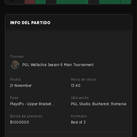
INFO DEL PARTIDO
Torneo
PGL Wallachia Season 6 Main Tournament
Fecha
Hora de inicio
21 November
13:40
Fase
Ubicación
Playoffs - Upper Bracket
PGL Studio, Bucharest, Romania
Semifinals
Bolsa de premios
Formato
$
1000000
Best of 3