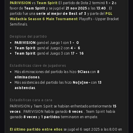
PARIVISION
vs
Team Spirit
El partido de Dota 2 terminó
1 - 2
a
favor de
Team Spirit
y se jugó el
21 nov 2025
a las
13:40
. El
partido fue una
serie al mejor de Best of 3
y parte del
PGL
Wallachia Season 6 Main Tournament
Playoffs - Upper Bracket
Semifinals.
Desglose del partido
PARIVISION
ganó el Juego 1 con
1 - 0
Team Spirit
ganó el Juego 2 con
4 - 6
Team Spirit
ganó el Juego 3 con
17 - 16
Estadísticas clave de jugadores
Más eliminaciones del partido las hizo
9Class
con
8
eliminaciones
.
Más asistencias del partido las hizo
No[o]ne-
con
13
asistencias
.
Estadísticas cara a cara
PARIVISION y Team Spirit se habían enfrentado anteriormente
15
veces
. PARIVISION había ganado
6 veces
, Team Spirit había
ganado
8 veces
y
1 partidos
terminaron en empate.
El último partido entre ellos
se jugó el 6 sept 2025 a las 8:00 en