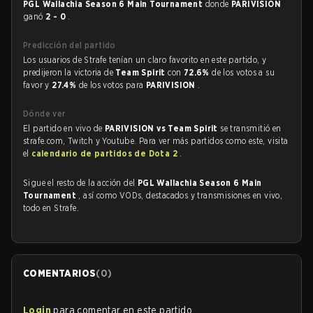
PGL Wallachia Season 6 Main Tournament
donde
PARIVISION
ganó
2 - 0
.
Predicción del partido
Los usuarios de Strafe tenían un claro favorito en este partido, y
predijeron la victoria de
Team Spirit
con
72.6%
de los votos a su
favor y
27.4%
de los votos para
PARIVISION
.
Dónde ver
El partido en vivo de
PARIVISION vs Team Spirit
se transmitió en
strafe.com, Twitch y Youtube. Para ver más partidos como este, visita
el
calendario de partidos de Dota 2
.
Sigue el resto de la acción del
PGL Wallachia Season 6 Main
Tournament
, así como VODs, destacados y transmisiones en vivo,
todo en Strafe.
COMENTARIOS
(
0
)
Login
para comentar en este partido