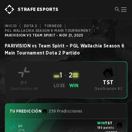
STRAFE ESPORTS
INICIO
|
DOTA 2
|
TORNEOS
|
PGL WALLACHIA SEASON 6 MAIN TOURNAMENT
|
PARIVISION VS TEAM SPIRIT - NOV 21, 2025
PARIVISION
vs
Team Spirit
–
PGL Wallachia Season 6
Main Tournament
Dota 2
Partido
1
-
2
TST
pv
LOSE
WIN
Clasificación #8
Clasificación #2
TU PREDICCIÓN
259 Predicciones
WIN
TST
pv
180 points
27%