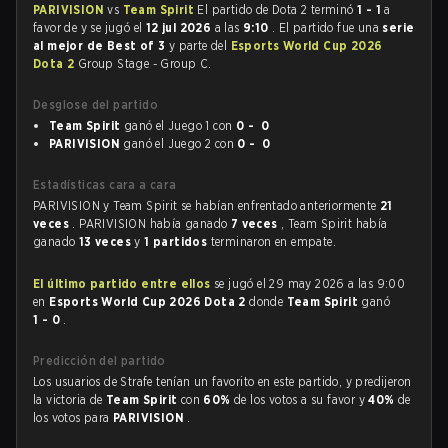
PARIVISION
vs
Team Spirit
El partido de Dota 2 terminó
1 - 1
a
favor de
y se jugó el
12 jul 2026
a las
9:10
. El partido fue una
serie
al mejor de Best of 3
y parte del
Esports World Cup 2026
Dota 2
Group Stage - Group C.
Desglose del partido
Team Spirit
ganó el Juego 1 con
0 - 0
PARIVISION
ganó el Juego 2 con
0 - 0
Estadísticas cara a cara
PARIVISION y Team Spirit se habían enfrentado anteriormente
21
veces
. PARIVISION había ganado
7 veces
, Team Spirit había
ganado
13 veces
y
1 partidos
terminaron en empate.
El último partido entre ellos
se jugó el 29 may 2026 a las 9:00
en
Esports World Cup 2026 Dota 2
donde
Team Spirit
ganó
1 - 0
.
Predicción del partido
Los usuarios de Strafe tenían un favorito en este partido, y predijeron
la victoria de
Team Spirit
con
60%
de los votos a su favor y
40%
de
los votos para
PARIVISION
.