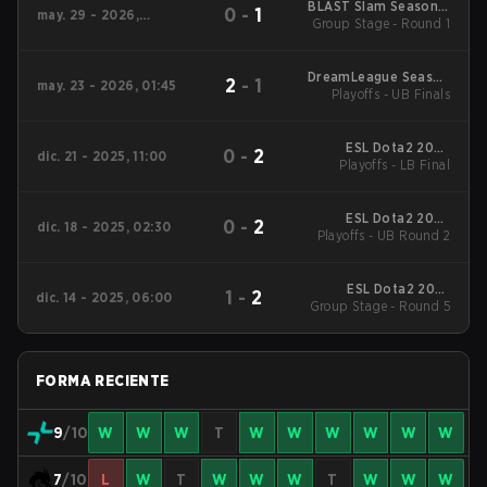
BLAST Slam Season 7
0
-
1
may. 29 - 2026,
Group Stage - Round 1
2026
09:00
DreamLeague Season
2
-
1
may. 23 - 2026, 01:45
Playoffs - UB Finals
29 2026
ESL Dota2 2025
0
-
2
dic. 21 - 2025, 11:00
DreamLeague Season
Playoffs - LB Final
27 Main Event
ESL Dota2 2025
0
-
2
dic. 18 - 2025, 02:30
DreamLeague Season
Playoffs - UB Round 2
27 Main Event
ESL Dota2 2025
1
-
2
dic. 14 - 2025, 06:00
DreamLeague Season
Group Stage - Round 5
27 Main Event
FORMA RECIENTE
9
/10
W
W
W
T
W
W
W
W
W
W
7
/10
L
W
T
W
W
W
T
W
W
W