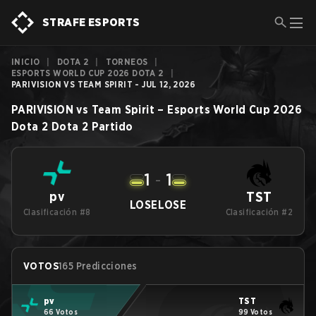
STRAFE ESPORTS
INICIO
|
DOTA 2
|
TORNEOS
|
ESPORTS WORLD CUP 2026 DOTA 2
|
PARIVISION VS TEAM SPIRIT - JUL 12, 2026
PARIVISION
vs
Team Spirit
–
Esports World Cup 2026
Dota 2
Dota 2
Partido
1
-
1
TST
pv
LOSE
LOSE
Clasificación #8
Clasificación #2
VOTOS
165 Predicciones
pv
TST
66 Votos
99 Votos