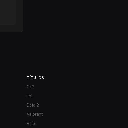
TÍTULOS
CS2
LoL
Dota 2
Valorant
R6:S