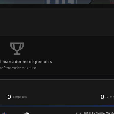
l marcador no disponibles
or favor, vuelve más tarde
0
0
Empates
Vict
2026 Intel Extreme Mast