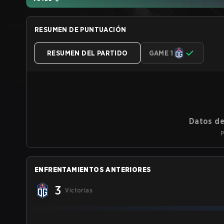
RESUMEN DE PUNTUACIÓN
RESUMEN DEL PARTIDO
GAME 1
Datos de
P
ENFRENTAMIENTOS ANTERIORES
3
Victorias