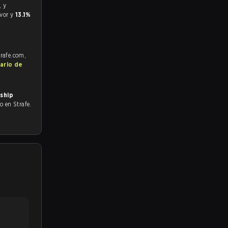
avor y
13.1%
trafe.com,
ario de
ship
odo en Strafe.