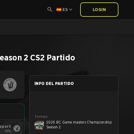
ES
LOGIN
eason 2
CS2
Partido
INFO DEL PARTIDO
Torneo
2026 BC Game masters Championship
zport
Season 2
13%