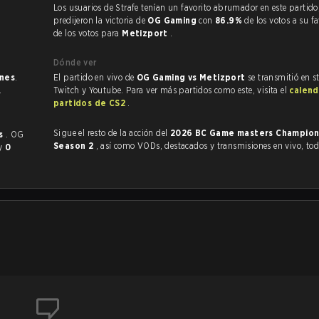
Los usuarios de Strafe tenían un favorito abrumador en este partido, y
predijeron la victoria de
OG Gaming
con
86.9%
de los votos a su f
de los votos para
Metizport
.
Dónde ver
ones
.
El partido en vivo de
OG Gaming vs Metizport
se transmitió en s
.
Twitch y Youtube. Para ver más partidos como este, visita el
calend
partidos de CS2
.
Sigue el resto de la acción del
2026 BC Game masters Champion
es
. OG
Season 2
, así como VODs, destacados y transmisiones en vivo, t
y
0