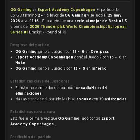
OG Gaming
vs
Esport Academy Copenhagen
El partido de
CS:GO terminó
2 - 1
a favor de
OG Gaming
y se jugó el
29 may
2026
a las
11:16
. El partido fue una
serie al mejor de Best of 3
y parte del
2026 Thunderpick World Championship: European
Series #1
Bracket - Round of 16.
Desglose del partido
OG Gaming
ganó el Juego 1 con
13 - 6
en
Overpass
Esport Academy Copenhagen
ganó el Juego 2 con
13 - 6
en
Nuke
OG Gaming
ganó el Juego 3 con
13 - 9
en
Inferno
Estadísticas clave de jugadores
El máximo eliminador del partido fue
cadiaN
con
44
eliminaciones
.
Más asistencias del partido las hizo
spooke
con
19 asistencias
.
Estadísticas cara a cara
Esta fue la primera vez que
OG Gaming
jugó contra
Esport
Academy Copenhagen
.
Predicción del partido