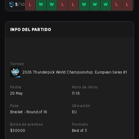
5
/10
L
W
W
L
L
W
W
W
L
L
INFO DEL PARTIDO
Torneo
2026 Thunderpick World Championship: European Series #1
Fecha
Hora de inicio
29 May
11:16
Fase
Ubicación
Bracket - Round of 16
EU
Bolsa de premios
Formato
$
30000
Best of 3