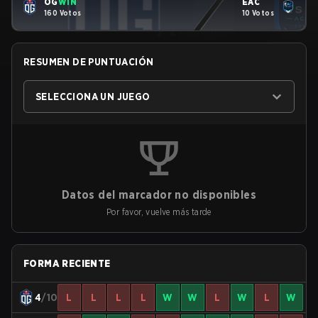
OG
WIN
EAC
160 Votos
10 Votos
RESUMEN DE PUNTUACIÓN
SELECCIONA UN JUEGO
Datos del marcador no disponibles
Por favor, vuelve más tarde
FORMA RECIENTE
4
/10
L
L
L
L
W
W
L
W
L
W