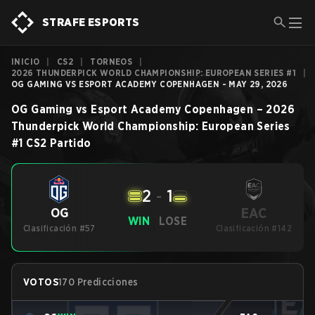
STRAFE ESPORTS
INICIO
|
CS2
|
TORNEOS
|
2026 THUNDERPICK WORLD CHAMPIONSHIP: EUROPEAN SERIES #1
|
OG GAMING VS ESPORT ACADEMY COPENHAGEN - MAY 29, 2026
OG Gaming
vs
Esport Academy Copenhagen
–
2026
Thunderpick World Championship: European Series
#1
CS2
Partido
2
-
1
EAC
OG
WIN
LOSE
Clasificación #57
Clasificación #142
VOTOS
170 Predicciones