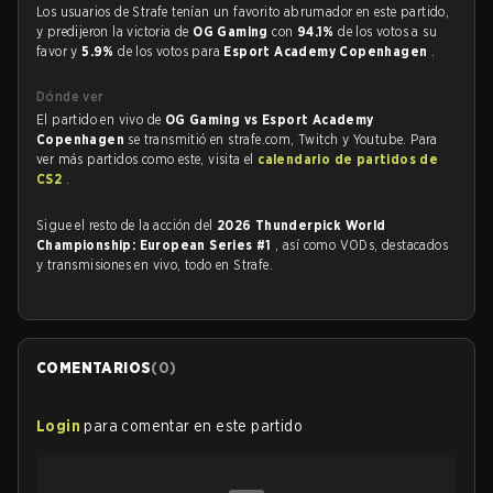
Los usuarios de Strafe tenían un favorito abrumador en este partido,
y predijeron la victoria de
OG Gaming
con
94.1%
de los votos a su
favor y
5.9%
de los votos para
Esport Academy Copenhagen
.
Dónde ver
El partido en vivo de
OG Gaming vs Esport Academy
Copenhagen
se transmitió en strafe.com, Twitch y Youtube. Para
ver más partidos como este, visita el
calendario de partidos de
CS2
.
Sigue el resto de la acción del
2026 Thunderpick World
Championship: European Series #1
, así como VODs, destacados
y transmisiones en vivo, todo en Strafe.
COMENTARIOS
(
0
)
Login
para comentar en este partido