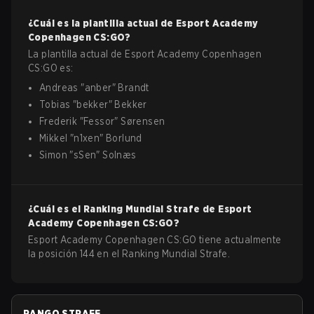
¿Cuál es la plantilla actual de
Esport Academy
Copenhagen
CS:GO
?
La plantilla actual de
Esport Academy Copenhagen
CS:GO
es:
Andreas
"
anber
"
Brandt
Tobias
"
bekker
"
Bekker
Frederik
"
Fessor
"
Sørensen
Mikkel
"
n1xen
"
Borlund
Simon
"
sSen
"
Solnæs
¿Cuál es el Ranking Mundial Strafe de
Esport
Academy Copenhagen
CS:GO
?
Esport Academy Copenhagen CS:GO tiene actualmente
la posición 144 en el Ranking Mundial Strafe.
RANGO STRAFE