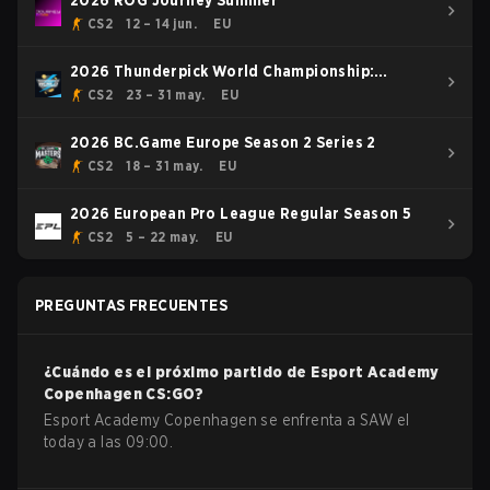
2026 ROG Journey Summer
CS2
12 – 14 jun.
EU
2026 Thunderpick World Championship:
European Series #1
CS2
23 – 31 may.
EU
2026 BC.Game Europe Season 2 Series 2
CS2
18 – 31 may.
EU
2026 European Pro League Regular Season 5
CS2
5 – 22 may.
EU
PREGUNTAS FRECUENTES
¿Cuándo es el próximo partido de
Esport Academy
Copenhagen
CS:GO
?
Esport Academy Copenhagen se enfrenta a SAW el
today a las 09:00.