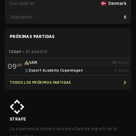
Con sede en
Denmark
Seguidores
6
PRÓXIMAS PARTIDAS
TODAY
–
07 AGOSTO
SAW
80
votos
09
00
Esport Academy Copenhagen
6
votos
TODOS LOS PRÓXIMOS PARTIDAS
STRAFE
La experiencia número uno para fans de esports en la