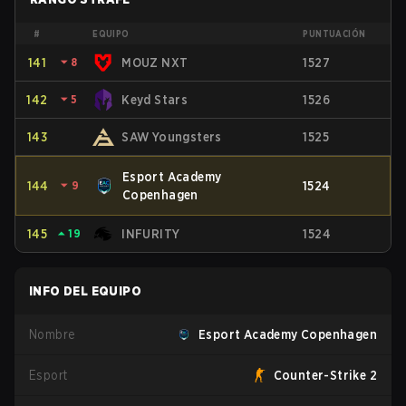
#
EQUIPO
PUNTUACIÓN
141
⏷
8
MOUZ NXT
1527
142
⏷
5
Keyd Stars
1526
143
SAW Youngsters
1525
Esport Academy
144
⏷
9
1524
Copenhagen
145
⏶
19
INFURITY
1524
INFO DEL EQUIPO
Nombre
Esport Academy Copenhagen
Esport
Counter-Strike 2