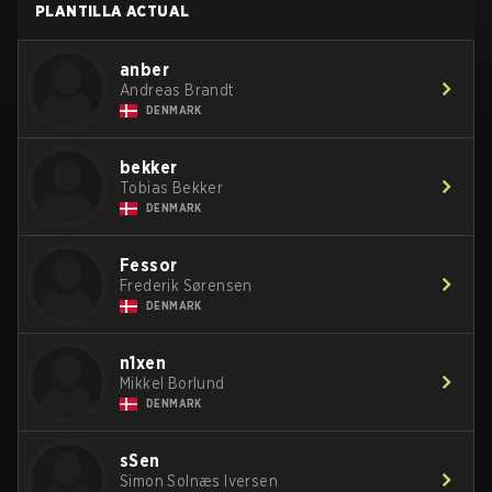
PLANTILLA ACTUAL
anber
Andreas Brandt
DENMARK
bekker
Tobias Bekker
DENMARK
Fessor
Frederik Sørensen
DENMARK
n1xen
Mikkel Borlund
DENMARK
sSen
Simon Solnæs Iversen