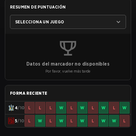
RESUMEN DE PUNTUACIÓN
SELECCIONA UN JUEGO
Datos del marcador no disponibles
Por favor, vuelve más tarde
FORMA RECIENTE
4
/10
L
L
L
W
L
W
L
W
L
W
5
/10
L
W
L
W
L
W
L
W
W
L