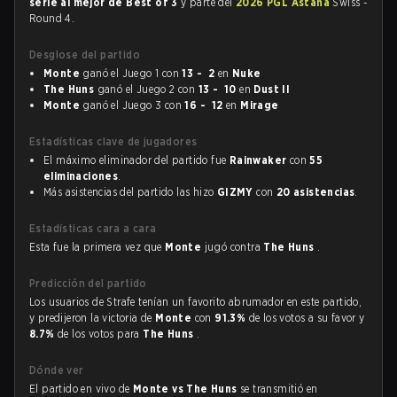
serie al mejor de Best of 3
y parte del
2026 PGL Astana
Swiss -
Round 4.
Desglose del partido
Monte
ganó el Juego 1 con
13 - 2
en
Nuke
The Huns
ganó el Juego 2 con
13 - 10
en
Dust II
Monte
ganó el Juego 3 con
16 - 12
en
Mirage
Estadísticas clave de jugadores
El máximo eliminador del partido fue
Rainwaker
con
55
eliminaciones
.
Más asistencias del partido las hizo
GIZMY
con
20 asistencias
.
Estadísticas cara a cara
Esta fue la primera vez que
Monte
jugó contra
The Huns
.
Predicción del partido
Los usuarios de Strafe tenían un favorito abrumador en este partido,
y predijeron la victoria de
Monte
con
91.3%
de los votos a su favor y
8.7%
de los votos para
The Huns
.
Dónde ver
El partido en vivo de
Monte vs The Huns
se transmitió en