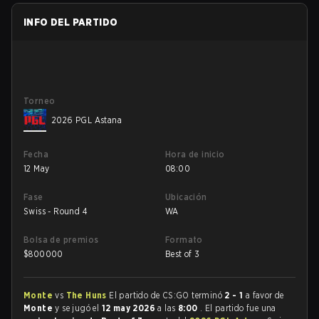
INFO DEL PARTIDO
Torneo
2026 PGL Astana
Fecha
Hora de inicio
12 May
08:00
Fase
Ubicación
Swiss - Round 4
WA
Bolsa de premios
Formato
$
800000
Best of 3
Monte
vs
The Huns
El partido de CS:GO terminó
2 - 1
a favor de
Monte
y se jugó el
12 may 2026
a las
8:00
. El partido fue una