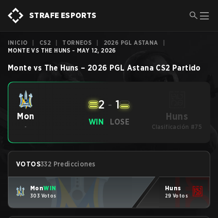
STRAFE ESPORTS
INICIO
|
CS2
|
TORNEOS
|
2026 PGL ASTANA
|
MONTE VS THE HUNS - MAY 12, 2026
Monte
vs
The Huns
–
2026 PGL Astana
CS2
Partido
2
-
1
Huns
Mon
WIN
LOSE
-
Clasificación #75
VOTOS
332 Predicciones
Mon
WIN
Huns
303 Votos
29 Votos