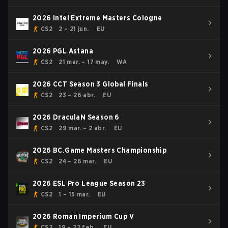
2026 Intel Extreme Masters Cologne
CS2
2 – 21 jun.
EU
2026 PGL Astana
CS2
21 mar. – 17 may.
WA
2026 CCT Season 3 Global Finals
CS2
23 – 26 abr.
EU
2026 DraculaN Season 6
CS2
29 mar. – 2 abr.
EU
2026 BC.Game Masters Championship
CS2
24 – 26 mar.
EU
2026 ESL Pro League Season 23
CS2
1 – 15 mar.
EU
2026 Roman Imperium Cup V
CS2
19 – 22 feb.
EU