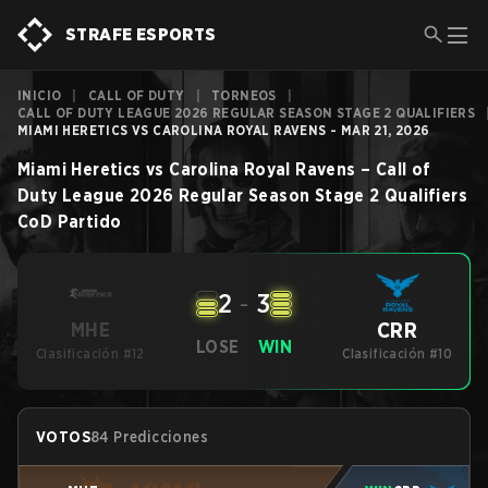
STRAFE ESPORTS
INICIO
|
CALL OF DUTY
|
TORNEOS
|
CALL OF DUTY LEAGUE 2026 REGULAR SEASON STAGE 2 QUALIFIERS
MIAMI HERETICS VS CAROLINA ROYAL RAVENS - MAR 21, 2026
Miami Heretics
vs
Carolina Royal Ravens
–
Call of
Duty League 2026 Regular Season Stage 2 Qualifiers
CoD
Partido
2
-
3
CRR
MHE
LOSE
WIN
Clasificación #12
Clasificación #10
VOTOS
84 Predicciones