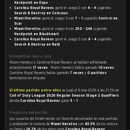
Hardpoint en Expo
Carolina Royal Ravens
ganó el Juego 2 con
6 - 4
jugando
Search & Destroy en Colossus
Miami Heretics
ganó el Juego 3 con
7 - 1
jugando
Control en
Scar
Miami Heretics
ganó el Juego 4 con
250 - 246
jugando
Hardpoint en Blackheart
Carolina Royal Ravens
ganó el Juego 5 con
6 - 4
jugando
Search & Destroy en Raid
Estadísticas cara a cara
Miami Heretics y Carolina Royal Ravens se habían enfrentado
anteriormente
17 veces
. Miami Heretics había ganado
10 veces
,
Carolina Royal Ravens había ganado
7 veces
y
0 partidos
terminaron en empate.
El último partido entre ellos
se jugó el 9 ene 2026 a las 21:30 en
Call of Duty League 2026 Regular Season Stage 2 Qualifiers
donde
Carolina Royal Ravens
ganó
3 - 1
.
Predicción del partido
Los usuarios de Strafe tenían un favorito abrumador en este partido,
y predijeron la victoria de
Miami Heretics
con
83.3%
de los votos a
su favor y
16.7%
de los votos para
Carolina Royal Ravens
.