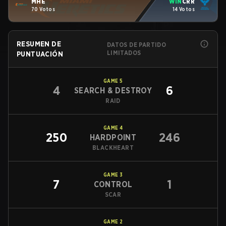
MHE
WIN
CRR
70 Votos
14 Votos
RESUMEN DE
DATOS DE PARTIDO
LIMITADOS
PUNTUACIÓN
GAME
5
4
6
SEARCH & DESTROY
RAID
GAME
4
250
246
HARDPOINT
BLACKHEART
GAME
3
7
1
CONTROL
SCAR
GAME
2