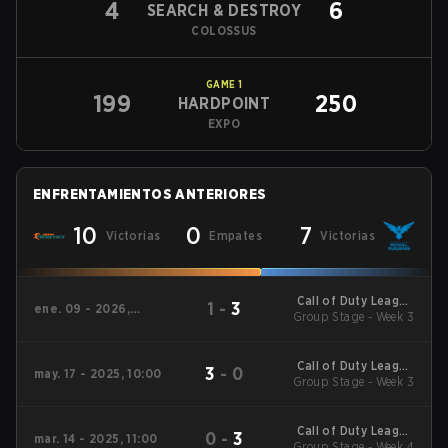
4
6
SEARCH & DESTROY
COLOSSUS
GAME
1
199
250
HARDPOINT
EXPO
ENFRENTAMIENTOS ANTERIORES
10
0
7
Victorias
Empates
Victorias
Call of Duty League
1
-
3
ene. 09 - 2026,
2026 Regular Season
Group Stage - Week 3
09:30
Stage 1 Qualifiers
Call of Duty League
3
-
0
may. 17 - 2025, 10:00
2025 Regular Season
Group Stage - Week 3
Stage 4 Qualifiers
Call of Duty League
0
-
3
mar. 14 - 2025, 11:00
2025 Regular Season
Group Stage - Week 4