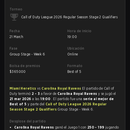
Torneo
Call of Duty League 2026 Regular Season Stage 2 Qualifiers
Fecha
Hora de inicio
21 March
19:00
Fase
Ubicación
Group Stage - Week 6
Online
Bolsa de premios
Formato
$
365000
Best of 5
Miami Heretics
vs
Carolina Royal Ravens
El partido de Call of
Duty terminó
2 - 3
a favor de
Carolina Royal Ravens
y se jugó el
21 mar 2026
a las
19:00
. El partido fue una
serie al mejor de
Best of 5
y parte del
Call of Duty League 2026 Regular
Season Stage 2 Qualifiers
Group Stage - Week 6.
Desglose del partido
Carolina Royal Ravens
ganó el Juego 1 con
250 - 199
jugando