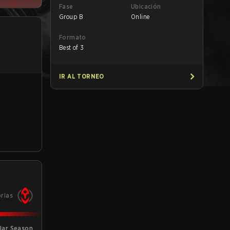
Fase
Ubicación
Group B
Online
Formato
Best of 3
IR AL TORNEO
orias
lar Season