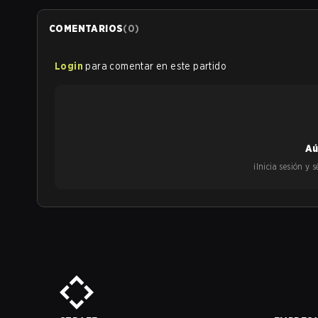
COMENTARIOS
(
0
)
Login
para comentar en este partido
Aú
¡Inicia sesión y