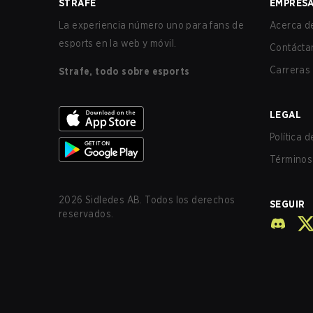
STRAFE
EMPRES
La experiencia número uno para fans de
Acerca de
esports en la web y móvil.
Contácta
Carreras
Strafe, todo sobre esports
LEGAL
Política 
Términos 
2026
Sidledes AB. Todos los derechos
SEGUIR
reservados.