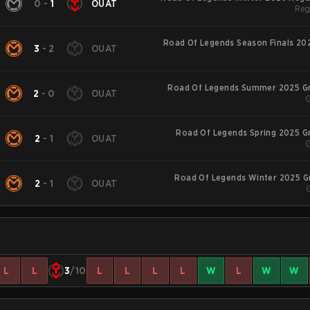
0
-
1
OUAT
Reg
Road Of Legends Season Finals 202
3
-
2
OUAT
Road Of Legends Summer 2025 G
2
-
0
OUAT
G
Road Of Legends Spring 2025 G
2
-
1
OUAT
G
Road Of Legends Winter 2025 G
2
-
1
OUAT
L
L
3
/10
L
L
L
L
W
L
W
W