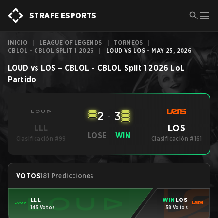
STRAFE ESPORTS
INICIO
|
LEAGUE OF LEGENDS
|
TORNEOS
|
CBLOL - CBLOL SPLIT 1 2026
|
LOUD VS LOS - MAY 25, 2026
LOUD
vs
LOS
–
CBLOL - CBLOL Split 1 2026
LoL
Partido
2
-
3
LOS
LLL
LOSE
WIN
Clasificación #99
Clasificación #161
VOTOS
181 Predicciones
LLL
WIN
LOS
143 Votos
38 Votos