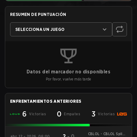
RESUMEN DE PUNTUACIÓN
SELECCIONA UN JUEGO
Datos del marcador no disponibles
Por favor, vuelve más tarde
ENFRENTAMIENTOS ANTERIORES
6
0
3
Victorias
Empates
Victorias
CBLOL - CBLOL Split 1
2
-
0
abr. 12 - 2026, 06:00