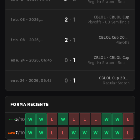
Regular Season - Round
2026
1
CBLOL - CBLOL Cup
2
-
1
feb. 08 - 2026,
Playoffs - UB Semifinals
06:00
CBLOL Cup 2026
2
-
1
feb. 08 - 2026,
Playoffs
Playoffs
06:00
CBLOL - CBLOL Cup
0
-
1
ene. 24 - 2026, 06:45
Regular Season - Round
1
CBLOL Cup 2026
0
-
1
ene. 24 - 2026, 06:45
Regular Season
Regular Season
FORMA RECIENTE
5
/10
W
W
L
W
L
L
L
W
W
L
7
/10
W
W
L
L
W
W
W
W
W
L