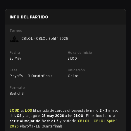
INFO DEL PARTIDO
Torneo
CBLOL - CBLOL Split 1 2026
Fecha
Hora de inicio
25 May
21:00
Fase
Ubicación
Playoffs - LB Quarterfinals
Online
Formato
Best of 3
LOUD
vs
LOS
El partido de League of Legends terminó
2 - 3
a favor
de
LOS
y se jugó el
25 may 2026
a las
21:00
. El partido fue una
serie al mejor de Best of 3
y parte del
CBLOL - CBLOL Split 1
2026
Playoffs - LB Quarterfinals.