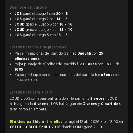
Desglose del partido
LOS
ganó el Juego 1 con
20 - 8
LOS
ganó el Juego 2 con
14 - 8
LOUD
ganó el Juego 3 con
18 - 16
LOUD
ganó el Juego 4 con
18 - 10
LOS
ganó el Juego 5 con
18 - 5
Estadísticas clave de jugadores
Más eliminaciones del partido las hizo
Duduhh
con
25
eliminaciones
.
Mejor puntaje de súbditos del partido fue
Duduhh
con un CS de
1605
.
Mayor participación en eliminaciones del partido fue
uZent
con
un KP de
79%
.
Estadísticas cara a cara
LOUD y LOS se habían enfrentado anteriormente
9 veces
. LOUD
había ganado
6 veces
, LOS había ganado
3 veces
y
0 partidos
terminaron en empate.
El último partido entre ellos
se jugó el 12 abr 2026 a las 18:00 en
CBLOL - CBLOL Split 1 2026
donde
LOUD
ganó
2 - 0
.