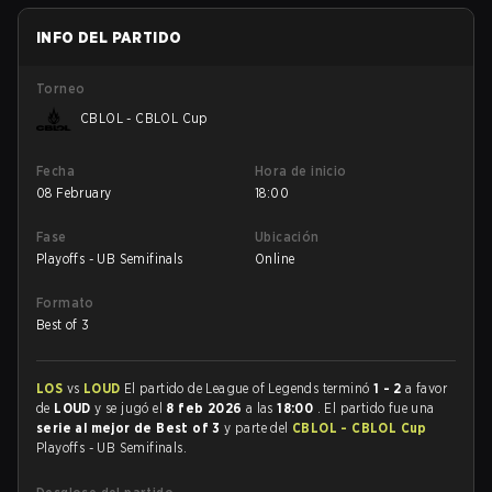
INFO DEL PARTIDO
Torneo
CBLOL - CBLOL Cup
Fecha
Hora de inicio
08 February
18:00
Fase
Ubicación
Playoffs - UB Semifinals
Online
Formato
Best of 3
LOS
vs
LOUD
El partido de League of Legends terminó
1 - 2
a favor
de
LOUD
y se jugó el
8 feb 2026
a las
18:00
. El partido fue una
serie al mejor de Best of 3
y parte del
CBLOL - CBLOL Cup
Playoffs - UB Semifinals.