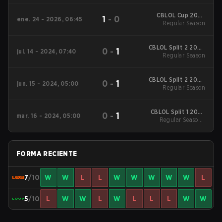
CBLOL Cup 2026
1
-
0
ene. 24 - 2026, 06:45
Regular Season
Regular Season
CBLOL Split 2 2024
0
-
1
jul. 14 - 2024, 07:40
Regular Season
Regular Season
CBLOL Split 2 2024
0
-
1
jun. 15 - 2024, 05:00
Regular Season
Regular Season
CBLOL Split 1 2024
0
-
1
mar. 16 - 2024, 05:00
Regular Season
Regular Season -
Regular Season
FORMA RECIENTE
7
/10
W
W
L
L
W
W
W
W
W
L
5
/10
L
W
W
L
W
L
L
L
W
W