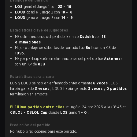
Desglose del partido
LOS
ganó el Juego 1 con
23 - 16
LOUD
ganó el Juego 2 con
18 - 8
LOUD
ganó el Juego 3 con
14 - 9
Estadísticas clave de jugadores
Más eliminaciones del partido las hizo
Duduhh
con
18
eliminaciones
.
Mejor puntaje de súbditos del partido fue
Bull
con un CS de
1095
.
Mayor participación en eliminaciones del partido fue
Ackerman
con un KP de
85%
.
Estadísticas cara a cara
LOS y LOUD se habían enfrentado anteriormente
6 veces
. LOS
había ganado
3 veces
, LOUD había ganado
3 veces
y
0 partidos
terminaron en empate.
El último partido entre ellos
se jugó el 24 ene 2026 a las 18:45 en
CBLOL - CBLOL Cup
donde
LOS
ganó
1 - 0
.
Predicción del partido
No hubo predicciones para este partido.