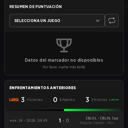
RESUMEN DE PUNTUACIÓN
SELECCIONA UN JUEGO
Datos del marcador no disponibles
Por favor, vuelve más tarde
ENFRENTAMIENTOS ANTERIORES
3
0
3
Victorias
Empates
Victorias
CBLOL - CBLOL Cup
1
-
0
ene. 24 - 2026, 06:45
Regular Season - Round
1