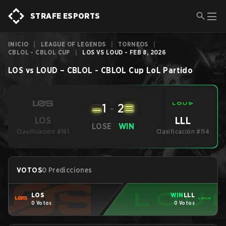
STRAFE ESPORTS
INICIO
|
LEAGUE OF LEGENDS
|
TORNEOS
|
CBLOL - CBLOL CUP
|
LOS VS LOUD - FEB 8, 2026
LOS
vs
LOUD
–
CBLOL - CBLOL Cup
LoL
Partido
1
-
2
LLL
LOS
LOSE
WIN
Clasificación #161
Clasificación #114
VOTOS
0 Predicciones
LOS
WIN
LLL
0 Votos
0 Votos