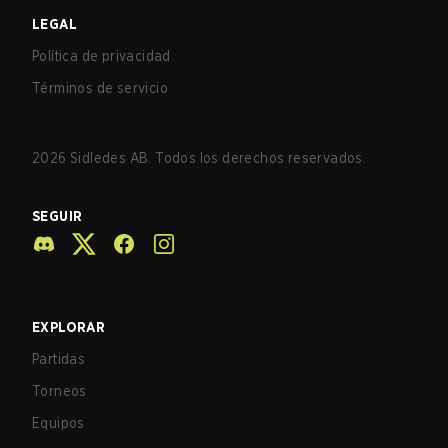
LEGAL
Política de privacidad
Términos de servicio
2026
Sidledes AB. Todos los derechos reservados.
SEGUIR
EXPLORAR
Partidas
Torneos
Equipos