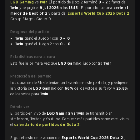
LGD Gaming
vs
1win
El partido de Dota 2 terminó
0 - 2
a favor de
1win
y se jugó el
9 jul 2026
a las
18:15
. El partido fue una
serie al
mejor de Best of 2
y parte del
Esports World Cup 2026 Dota 2
Group Stage - Group D.
Desglose del partido
1win
ganó el Juego 1 con
0 - 0
1win
ganó el Juego 2 con
0 - 0
Estadísticas cara a cara
Esta fue la primera vez que
LGD Gaming
jugó contra
1win
.
Predicción del partido
Los usuarios de Strafe tenían un favorito en este partido, y predijeron
la victoria de
LGD Gaming
con
66%
de los votos a su favor y
26.8%
de los votos para
1win
.
Dónde ver
El partido en vivo de
LGD Gaming vs 1win
se transmitió en
strafe.com, Twitch y Youtube. Para ver más partidos como este, visita
el
calendario de partidos de Dota 2
.
Sigue el resto de la acción del
Esports World Cup 2026 Dota 2
,