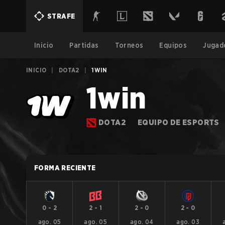
STRAFE
Inicio
Partidas
Torneos
Equipos
Jugad
INICIO
|
DOTA2
|
1WIN
1win
DOTA2
EQUIPO DE ESPORTS
FORMA RECIENTE
0
-
2
2
-
1
2
-
0
2
-
0
ago. 05
ago. 05
ago. 04
ago. 03