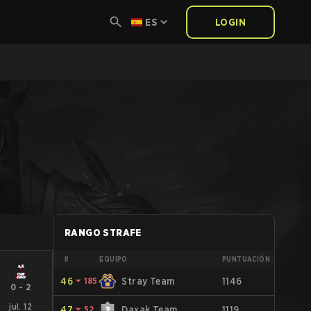
ES
LOGIN
RANGO STRAFE
#
EQUIPO
PUNTUACIÓN
46
⏷
185
Stray Team
1146
0
-
2
jul. 12
47
⏷
52
Daxak Team
1119