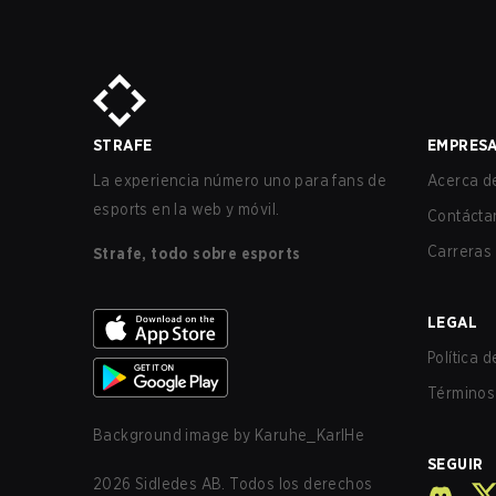
STRAFE
EMPRES
La experiencia número uno para fans de
Acerca de
esports en la web y móvil.
Contácta
Carreras
Strafe, todo sobre esports
LEGAL
Política 
Términos 
Background image by
Karuhe_KarlHe
SEGUIR
2026
Sidledes AB. Todos los derechos