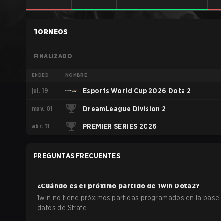
TORNEOS
FINALIZADO
ENDED
NOMBRE
jul. 19
Esports World Cup 2026 Dota 2
may. 01
DreamLeague Division 2
abr. 11
PREMIER SERIES 2026
PREGUNTAS FRECUENTES
¿Cuándo es el próximo partido de
1win
Dota2
?
1win no tiene próximos partidas programados en la base
datos de Strafe.