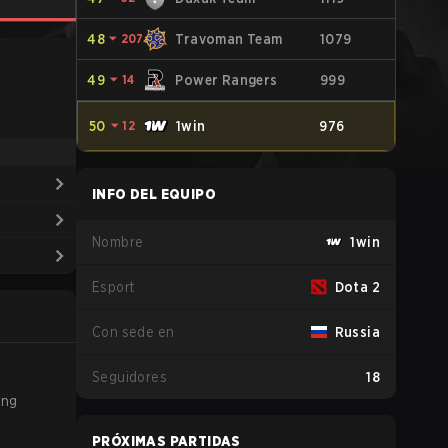
48
⏷
207
Travoman Team
1079
49
⏷
14
Power Rangers
999
50
⏷
12
1win
976
INFO DEL EQUIPO
Nombre
1win
Esport
Dota 2
Con sede en
Russia
Seguidores
18
ing
PRÓXIMAS PARTIDAS