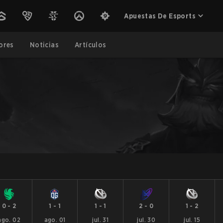
Apuestas De Esports
ores
Noticias
Artículos
0
-
2
1
-
1
1
-
1
2
-
0
1
-
2
ago. 02
ago. 01
jul. 31
jul. 30
jul. 15