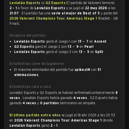
Leviatán Esports
vs
G2 Esports
El partido de Valorant terminó
2 - 1
a favor de
Leviatán Esports
y se jugó el
22 may 2026
a las
21:07
. El partido fue una
serie al mejor de Best of 3
y parte del
2026 Valorant Champions Tour: Americas Stage 1
Bracket - UB
Finals.
Desglose del partido
Leviatán Esports
ganó el Juego 1 con
13 - 7
en
Ascent
G2 Esports
ganó el Juego 2 con
13 - 9
en
Pearl
Leviatán Esports
ganó el Juego 3 con
13 - 5
en
Split
Estadísticas clave de jugadores
El máximo eliminador del partido fue
spikeziN
con
51
eliminaciones
.
Estadísticas cara a cara
Leviatán Esports y G2 Esports se habían enfrentado anteriormente
8
veces
. Leviatán Esports había ganado
4 veces
, G2 Esports había
ganado
4 veces
y
0 partidos
terminaron en empate.
El último partido entre ellos
se jugó el 18 abr 2026 a las 20:53
en
2026 Valorant Champions Tour: Americas Stage 1
donde
Leviatán Esports
ganó
2 - 1
.