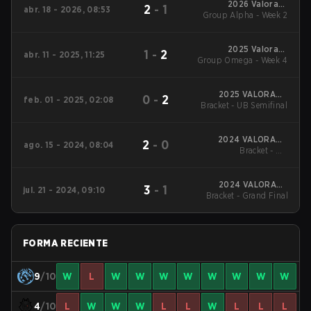
2026 Valorant
2
-
1
abr. 18 - 2026, 08:53
Group Alpha - Week 2
Champions Tour:
Americas Stage 1
2025 Valorant
1
-
2
abr. 11 - 2025, 11:25
Group Omega - Week 4
Champions Tour:
Americas Stage 1
2025 VALORANT
0
-
2
feb. 01 - 2025, 02:08
Bracket - UB Semifinal
Champions Tour:
Americas KICK-OFF
2024 VALORANT
2
-
0
ago. 15 - 2024, 08:04
Bracket - UB
Champions
Quarterfinal
2024 VALORANT
3
-
1
jul. 21 - 2024, 09:10
Bracket - Grand Final
Champions Tour:
Americas League
Stage 2
FORMA RECIENTE
9
/10
W
L
W
W
W
W
W
W
W
W
4
/10
L
W
W
W
L
L
W
L
L
L