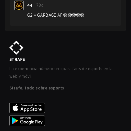
44
78d
G2 = GARBAGE AF 🤡🤡🤡🤡🤡
STRAFE
La experiencia número uno para fans de esports en la
web y móvil.
Strafe, todo sobre esports