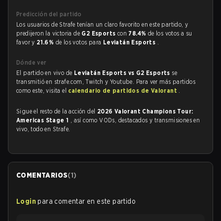
Predicción del partido
Los usuarios de Strafe tenían un claro favorito en este partido, y
predijeron la victoria de
G2 Esports
con
78.4%
de los votos a su
favor y
21.6%
de los votos para
Leviatán Esports
.
Dónde ver
El partido en vivo de
Leviatán Esports vs G2 Esports
se
transmitió en strafe.com, Twitch y Youtube. Para ver más partidos
como este, visita el
calendario de partidos de Valorant
.
Sigue el resto de la acción del
2026 Valorant Champions Tour:
Americas Stage 1
, así como VODs, destacados y transmisiones en
vivo, todo en Strafe.
COMENTARIOS
(
1
)
Login
para comentar en este partido