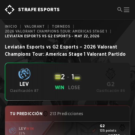
STRAFE ESPORTS
INICIO
|
VALORANT
|
TORNEOS
|
2026 VALORANT CHAMPIONS TOUR: AMERICAS STAGE 1
|
LEVIATÁN ESPORTS VS G2 ESPORTS - MAY 22, 2026
Leviatán Esports
vs
G2 Esports
–
2026 Valorant
Champions Tour: Americas Stage 1
Valorant
Partido
2
-
1
G2
LEV
WIN
LOSE
Clasificación #7
Clasificación #6
TU PREDICCIÓN
213 Predicciones
G2
LEV
WIN
135 points
22%