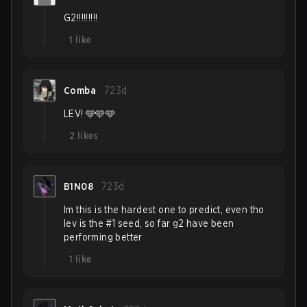
G2!!!!!!!!!
1
like
Comba
723d
LEV! 🩵🩵🩵
2
likes
B1N08
723d
Im this is the hardest one to predict, even tho
lev is the #1 seed, so far g2 have been
performing better
1
like