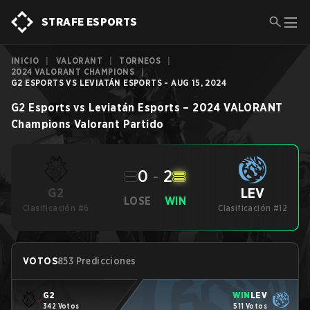
STRAFE ESPORTS
INICIO
|
VALORANT
|
TORNEOS
|
2024 VALORANT CHAMPIONS
|
G2 ESPORTS VS LEVIATÁN ESPORTS - AUG 15, 2024
G2 Esports
vs
Leviatán Esports
–
2024 VALORANT
Champions
Valorant
Partido
0
-
2
LEV
G2
LOSE
WIN
Clasificación #6
Clasificación #12
VOTOS
853 Predicciones
G2
WIN
LEV
342 Votos
511 Votos