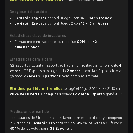
Desglose del partido
Leviatán Esports
ganó el Juego 1 con
16 - 14
en
Icebox
Leviatán Esports
ganó el Juego 2 con
13 - 5
en
Abyss
Estadísticas clave de jugadores
El máximo eliminador del partido fue
C0M
con
42
eliminaciones
.
Estadísticas cara a cara
G2 Esports y Leviatán Esports se habían enfrentado anteriormente
4
veces
. G2 Esports había ganado
2 veces
, Leviatán Esports había
ganado
2 veces
y
0 partidos
terminaron en empate.
El último partido entre ellos
se jugó el 21 jul 2024 a las 21:10 en
2024 VALORANT Champions
donde
Leviatán Esports
ganó
3 - 1
.
Predicción del partido
Los usuarios de Strafe tenían un favorito en este partido, y predijeron
la victoria de
Leviatán Esports
con
59.9%
de los votos a su favor y
40.1%
de los votos para
G2 Esports
.