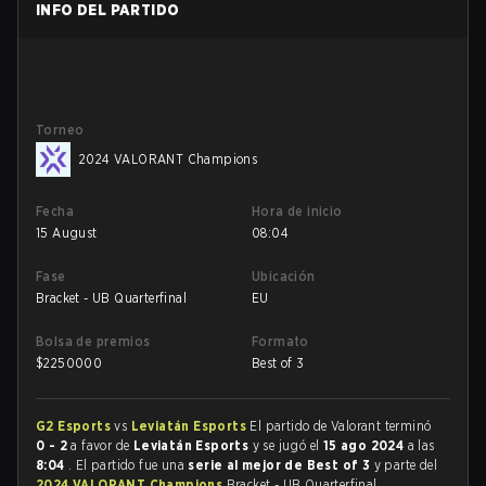
INFO DEL PARTIDO
Torneo
2024 VALORANT Champions
Fecha
Hora de inicio
15 August
08:04
Fase
Ubicación
Bracket - UB Quarterfinal
EU
Bolsa de premios
Formato
$
2250000
Best of 3
G2 Esports
vs
Leviatán Esports
El partido de Valorant terminó
0 - 2
a favor de
Leviatán Esports
y se jugó el
15 ago 2024
a las
8:04
. El partido fue una
serie al mejor de Best of 3
y parte del
2024 VALORANT Champions
Bracket - UB Quarterfinal.