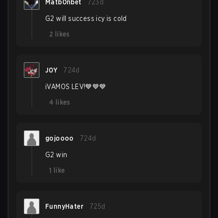
Matb0nbet
723d
G2 will success icy is cold
2
likes
J0Y
724d
¡VAMOS LEV!💙💙💙
4
likes
gojoooo
724d
G2 win
1
like
FunnyHater
725d