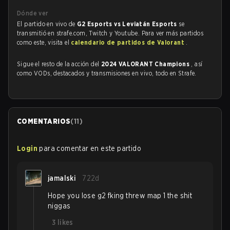
Dónde ver
El partido en vivo de
G2 Esports vs Leviatán Esports
se
transmitió en strafe.com, Twitch y Youtube. Para ver más partidos
como este, visita el
calendario de partidos de Valorant
.
Sigue el resto de la acción del
2024 VALORANT Champions
, así
como VODs, destacados y transmisiones en vivo, todo en Strafe.
COMENTARIOS
(
11
)
Login
para comentar en este partido
jamalski
722d
Hope you lose g2 fking threw map 1 the shit
niggas
3
likes