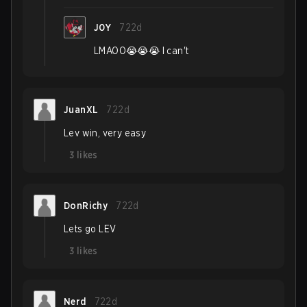
J0Y
722d
LMAOO😭😭😭 I can't
JuanXL
722d
Lev win, very easy
3
likes
DonRichy
722d
Lets go LEV
3
likes
Nerd
722d